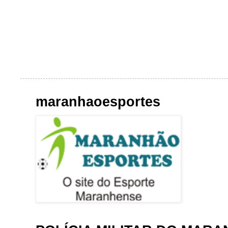
maranhaoesportes