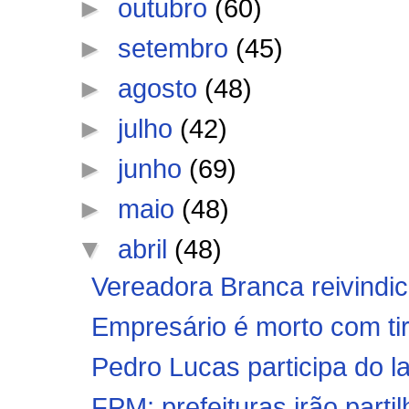
►
outubro
(60)
►
setembro
(45)
►
agosto
(48)
►
julho
(42)
►
junho
(69)
►
maio
(48)
▼
abril
(48)
Vereadora Branca reivindic
Empresário é morto com tiro
Pedro Lucas participa do 
FPM: prefeituras irão partil