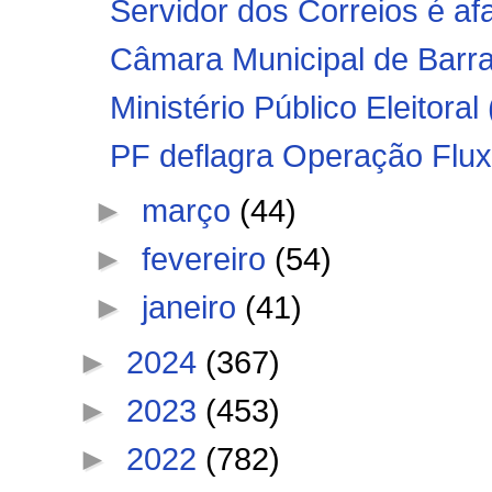
Servidor dos Correios é af
Câmara Municipal de Barra 
Ministério Público Eleitora
PF deflagra Operação Fluxo
►
março
(44)
►
fevereiro
(54)
►
janeiro
(41)
►
2024
(367)
►
2023
(453)
►
2022
(782)