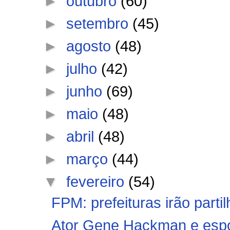
►
outubro
(60)
►
setembro
(45)
►
agosto
(48)
►
julho
(42)
►
junho
(69)
►
maio
(48)
►
abril
(48)
►
março
(44)
▼
fevereiro
(54)
FPM: prefeituras irão partil
Ator Gene Hackman e espo