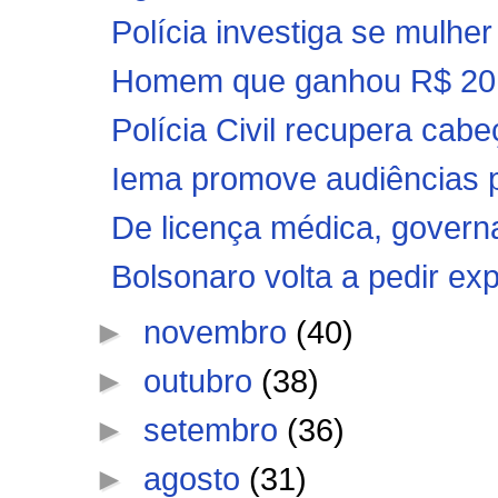
Polícia investiga se mulher 
Homem que ganhou R$ 201
Polícia Civil recupera cab
Iema promove audiências pú
De licença médica, governa
Bolsonaro volta a pedir exp
►
novembro
(40)
►
outubro
(38)
►
setembro
(36)
►
agosto
(31)