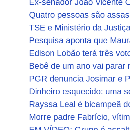
Ex-senador João Vicente Cl
Quatro pessoas são assassi
TSE e Ministério da Justiç
Pesquisa aponta que Maura 
Edison Lobão terá três voto
Bebê de um ano vai parar no
PGR denuncia Josimar e Pa
Dinheiro esquecido: uma só
Rayssa Leal é bicampeã do 
Morre padre Fabrício, vítim
EM VÍDEO: Grupo é assalta