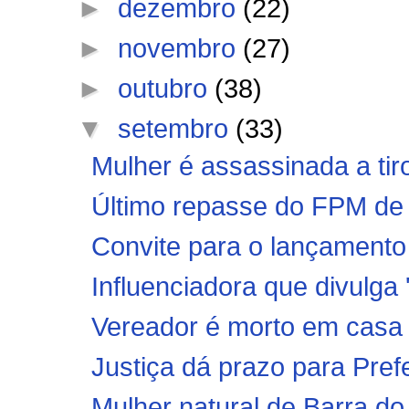
►
dezembro
(22)
►
novembro
(27)
►
outubro
(38)
▼
setembro
(33)
Mulher é assassinada a tir
Último repasse do FPM de 
Convite para o lançamento
Influenciadora que divulga '
Vereador é morto em casa 
Justiça dá prazo para Pref
Mulher natural de Barra do