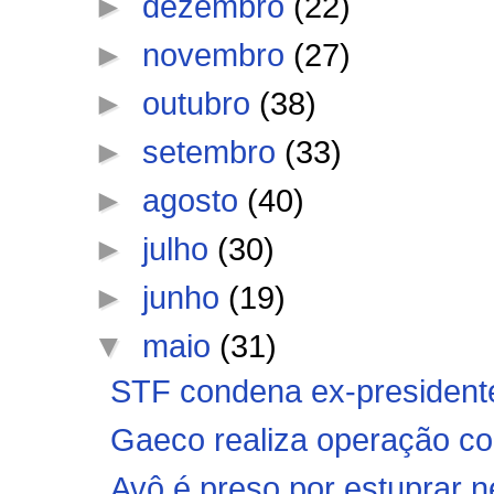
►
dezembro
(22)
►
novembro
(27)
►
outubro
(38)
►
setembro
(33)
►
agosto
(40)
►
julho
(30)
►
junho
(19)
▼
maio
(31)
STF condena ex-presidente
Gaeco realiza operação con
Avô é preso por estuprar ne