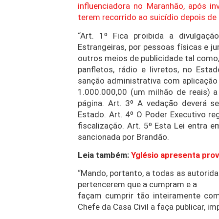
influenciadora no Maranhão, após in
terem recorrido ao suicídio depois d
“Art. 1º Fica proibida a divulgaçã
Estrangeiras, por pessoas físicas e 
outros meios de publicidade tal como,
panfletos, rádio e livretos, no Es
sanção administrativa com aplicação d
1.000.000,00 (um milhão de reais) a
página. Art. 3º A vedação deverá s
Estado. Art. 4º O Poder Executivo reg
fiscalização. Art. 5º Esta Lei entra 
sancionada por Brandão.
Leia também:
Yglésio apresenta prov
“Mando, portanto, a todas as autorid
pertencerem que a cumpram e a
façam cumprir tão inteiramente com
Chefe da Casa Civil a faça publicar, imp