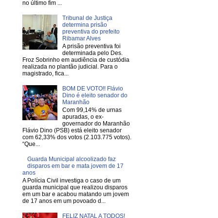
no último fim ...
Tribunal de Justiça
determina prisão
preventiva do prefeito
Ribamar Alves
A prisão preventiva foi
determinada pelo Des.
Froz Sobrinho em audiência de custódia
realizada no plantão judicial. Para o
magistrado, fica...
BOM DE VOTO!! Flávio
Dino é eleito senador do
Maranhão
Com 99,14% de urnas
apuradas, o ex-
governador do Maranhão
Flávio Dino (PSB) está eleito senador
com 62,33% dos votos (2.103.775 votos).
“Que...
Guarda Municipal alcoolizado faz
disparos em bar e mata jovem de 17
anos
A Polícia Civil investiga o caso de um
guarda municipal que realizou disparos
em um bar e acabou matando um jovem
de 17 anos em um povoado d...
FELIZ NATAL A TODOS!