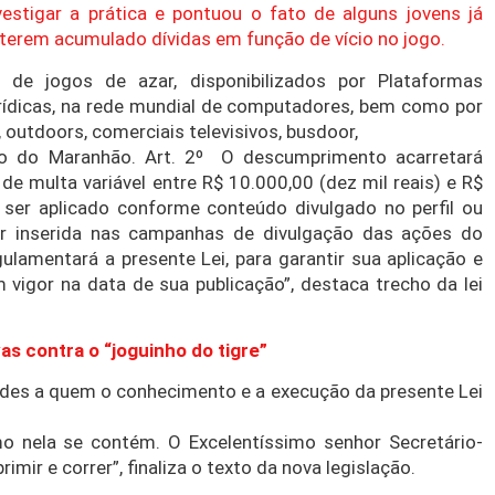
vestigar a prática e pontuou o fato de alguns jovens já
e terem acumulado dívidas em função de vício no jogo.
o de jogos de azar, disponibilizados por Plataformas
jurídicas, na rede mundial de computadores, bem como por
 outdoors, comerciais televisivos, busdoor,
tado do Maranhão. Art. 2º O descumprimento acarretará
e multa variável entre R$ 10.000,00 (dez mil reais) e R$
 ser aplicado conforme conteúdo divulgado no perfil ou
er inserida nas campanhas de divulgação das ações do
ulamentará a presente Lei, para garantir sua aplicação e
em vigor na data de sua publicação”, destaca trecho da lei
as contra o “joguinho do tigre”
ades a quem o conhecimento e a execução da presente Lei
o nela se contém. O Excelentíssimo senhor Secretário-
rimir e correr”, finaliza o texto da nova legislação.