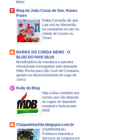
Mirim
Blog do João Costa de Gov. Nunes
Freire
Felipe Camarão diz que
Lula virá ao Maranhão
na campanha em ato na
cidade de Caxias ou
Timon
BARRA DO CORDA NEWS - O
BLOG DO IVAN SILVA
Beneficiadora de mandioca e patrulha
mecanizada conseguidas pelo deputado
Hildo Rocha para São José da Conquista
ajudam no desenvolvimento de Lago do
Junco
Kelly do Blog
Veja a lista completa dos
nomes que vão disputar
as vagas de deputado
estadual e federal pelo
MDB
ChapadinhaSite.blogspot.com.br
CHAPADINHA |
Prefeitura Intensifica
Serviços de Limpeza em