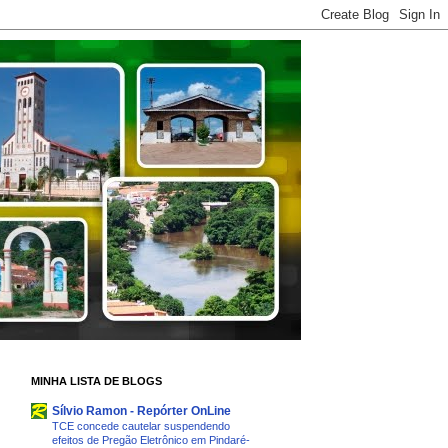
MINHA LISTA DE BLOGS
Sílvio Ramon - Repórter OnLine
TCE concede cautelar suspendendo
efeitos de Pregão Eletrônico em Pindaré-