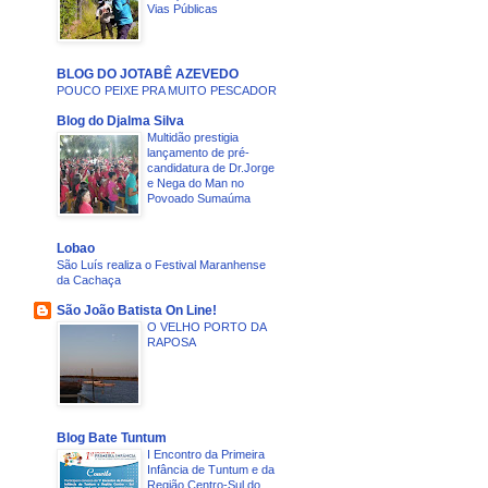
Vias Públicas
BLOG DO JOTABÊ AZEVEDO
POUCO PEIXE PRA MUITO PESCADOR
Blog do Djalma Silva
Multidão prestigia
lançamento de pré-
candidatura de Dr.Jorge
e Nega do Man no
Povoado Sumaúma
Lobao
São Luís realiza o Festival Maranhense
da Cachaça
São João Batista On Line!
O VELHO PORTO DA
RAPOSA
Blog Bate Tuntum
I Encontro da Primeira
Infância de Tuntum e da
Região Centro-Sul do