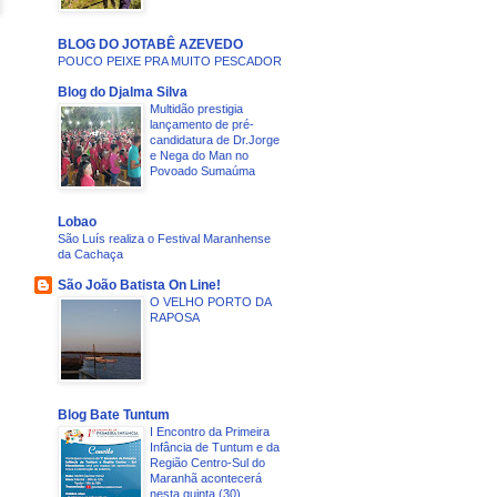
BLOG DO JOTABÊ AZEVEDO
POUCO PEIXE PRA MUITO PESCADOR
Blog do Djalma Silva
Multidão prestigia
lançamento de pré-
candidatura de Dr.Jorge
e Nega do Man no
Povoado Sumaúma
Lobao
São Luís realiza o Festival Maranhense
da Cachaça
São João Batista On Line!
O VELHO PORTO DA
RAPOSA
Blog Bate Tuntum
I Encontro da Primeira
Infância de Tuntum e da
Região Centro-Sul do
Maranhã acontecerá
nesta quinta (30)