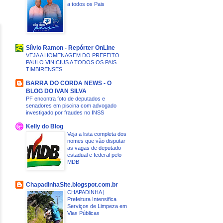
a todos os Pais
Sílvio Ramon - Repórter OnLine
VEJA A HOMENAGEM DO PREFEITO
PAULO VINICIUS A TODOS OS PAIS
TIMBIRENSES
BARRA DO CORDA NEWS - O
BLOG DO IVAN SILVA
PF encontra foto de deputados e
senadores em piscina com advogado
investigado por fraudes no INSS
Kelly do Blog
Veja a lista completa dos
nomes que vão disputar
as vagas de deputado
estadual e federal pelo
MDB
ChapadinhaSite.blogspot.com.br
CHAPADINHA |
Prefeitura Intensifica
Serviços de Limpeza em
Vias Públicas