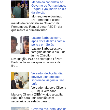
Marido da candidata ao
Governo de Pernambuco,
Raquel Lyra, morre no dia
da eleição
Morreu, neste domingo
(2), Fernando Lucena,
marido da candidata ao Governo de
Pernambuco Raquel Lyra (PSDB), dia
que marca o primeiro turno ...
Lázaro Barbosa morre
após troca de tiros com a
polícia em Goiás
Lázaro Barbosa estava
foragido desde o dia 9 de
junho (Crédito:
Divulgação/ PCGO) O foragido Lázaro
Barbosa foi morto após uma troca de
tiro...
Vereador de Açailândia
devolve dinheiro que
sobrou de viagem a São
Luís
Vereador Marcelo Oliveira
(DEM) O vereador
Marcelo Oliveira (DEM) viajou a capital
São Luís para uma reunião com
secretários de estado para ...
Governo recupera MAs da