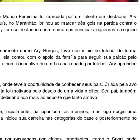
do Mundo Feminina foi marcada por um talento em destaque: Ary
ís, no Maranhão, brilhou ao marcar três gols na partida contra o
y tem se destacado como uma das principais jogadoras da equipe
osamente como Ary Borges, teve seu início no futebol de forma
, ela contou com o apoio da família para seguir sua paixão pelo
 com o incentivo de um tio apaixonado por futebol, Ary aprendeu
 onde teve a oportunidade de conhecer seus pais. Criada pela avó
ista foi motivada pelo desejo de uma vida melhor. Seu pai, também
e dedicar ainda mais ao esporte que tanto amava.
, inicialmente, iria jogar com os meninos, mas logo surgiu uma
la iniciou sua carreira nas categorias de base e posteriormente no
ada por passagens por clubes importantes, como o Sport, onde