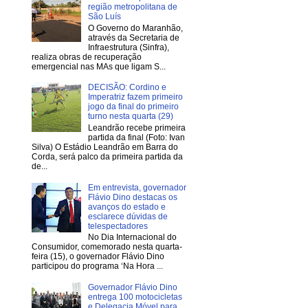
região metropolitana de
São Luís
O Governo do Maranhão,
através da Secretaria de
Infraestrutura (Sinfra),
realiza obras de recuperação
emergencial nas MAs que ligam S...
DECISÃO: Cordino e
Imperatriz fazem primeiro
jogo da final do primeiro
turno nesta quarta (29)
Leandrão recebe primeira
partida da final (Foto: Ivan
Silva) O Estádio Leandrão em Barra do
Corda, será palco da primeira partida da
de...
Em entrevista, governador
Flávio Dino destacas os
avanços do estado e
esclarece dúvidas de
telespectadores
No Dia Internacional do
Consumidor, comemorado nesta quarta-
feira (15), o governador Flávio Dino
participou do programa ‘Na Hora ...
Governador Flávio Dino
entrega 100 motocicletas
e Delegacia Móvel para