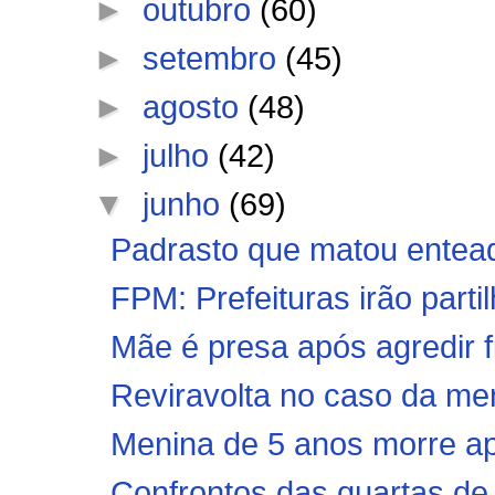
►
outubro
(60)
►
setembro
(45)
►
agosto
(48)
►
julho
(42)
▼
junho
(69)
Padrasto que matou entead
FPM: Prefeituras irão parti
Mãe é presa após agredir fil
Reviravolta no caso da men
Menina de 5 anos morre ap
Confrontos das quartas de