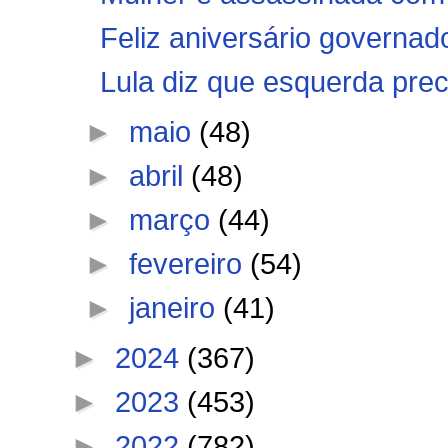
Feliz aniversário governad
Lula diz que esquerda preci
►
maio
(48)
►
abril
(48)
►
março
(44)
►
fevereiro
(54)
►
janeiro
(41)
►
2024
(367)
►
2023
(453)
►
2022
(782)