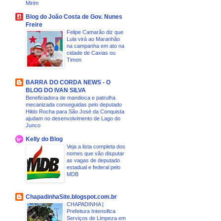
Mirim
Blog do João Costa de Gov. Nunes
Freire
Felipe Camarão diz que
Lula virá ao Maranhão
na campanha em ato na
cidade de Caxias ou
Timon
BARRA DO CORDA NEWS - O
BLOG DO IVAN SILVA
Beneficiadora de mandioca e patrulha
mecanizada conseguidas pelo deputado
Hildo Rocha para São José da Conquista
ajudam no desenvolvimento de Lago do
Junco
Kelly do Blog
Veja a lista completa dos
nomes que vão disputar
as vagas de deputado
estadual e federal pelo
MDB
ChapadinhaSite.blogspot.com.br
CHAPADINHA |
Prefeitura Intensifica
Serviços de Limpeza em