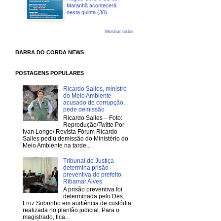
Maranhã acontecerá
nesta quinta (30)
Mostrar todos
BARRA DO CORDA NEWS
POSTAGENS POPULARES
Ricardo Salles, ministro
do Meio Ambiente
acusado de corrupção,
pede demissão
Ricardo Salles – Foto:
Reprodução/Twitte Por
Ivan Longo/ Revista Fórum Ricardo
Salles pediu demissão do Ministério do
Meio Ambiente na tarde...
Tribunal de Justiça
determina prisão
preventiva do prefeito
Ribamar Alves
A prisão preventiva foi
determinada pelo Des.
Froz Sobrinho em audiência de custódia
realizada no plantão judicial. Para o
magistrado, fica...