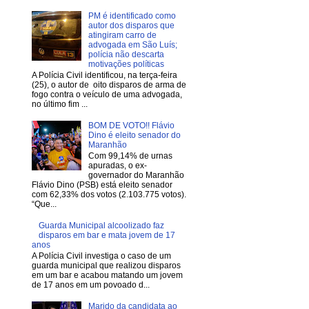
PM é identificado como
autor dos disparos que
atingiram carro de
advogada em São Luís;
polícia não descarta
motivações políticas
A Polícia Civil identificou, na terça-feira
(25), o autor de oito disparos de arma de
fogo contra o veículo de uma advogada,
no último fim ...
BOM DE VOTO!! Flávio
Dino é eleito senador do
Maranhão
Com 99,14% de urnas
apuradas, o ex-
governador do Maranhão
Flávio Dino (PSB) está eleito senador
com 62,33% dos votos (2.103.775 votos).
“Que...
Guarda Municipal alcoolizado faz
disparos em bar e mata jovem de 17
anos
A Polícia Civil investiga o caso de um
guarda municipal que realizou disparos
em um bar e acabou matando um jovem
de 17 anos em um povoado d...
Marido da candidata ao