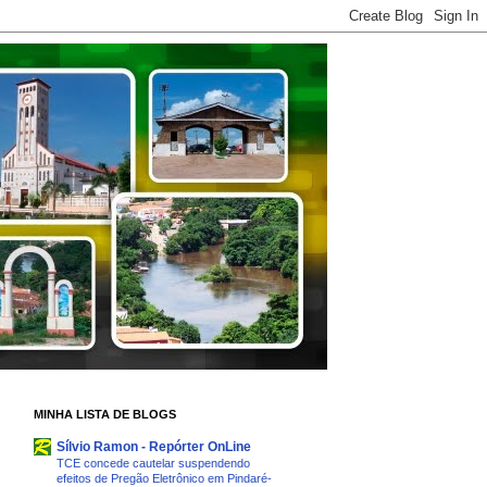
MINHA LISTA DE BLOGS
Sílvio Ramon - Repórter OnLine
TCE concede cautelar suspendendo
efeitos de Pregão Eletrônico em Pindaré-