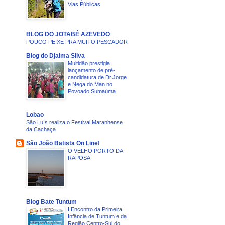
Vias Públicas
BLOG DO JOTABÊ AZEVEDO
POUCO PEIXE PRA MUITO PESCADOR
Blog do Djalma Silva
Multidão prestigia
lançamento de pré-
candidatura de Dr.Jorge
e Nega do Man no
Povoado Sumaúma
Lobao
São Luís realiza o Festival Maranhense
da Cachaça
São João Batista On Line!
O VELHO PORTO DA
RAPOSA
Blog Bate Tuntum
I Encontro da Primeira
Infância de Tuntum e da
Região Centro-Sul do