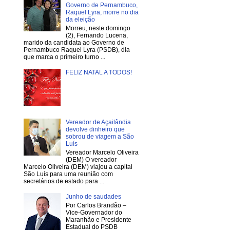
Governo de Pernambuco,
Raquel Lyra, morre no dia
da eleição
Morreu, neste domingo
(2), Fernando Lucena,
marido da candidata ao Governo de
Pernambuco Raquel Lyra (PSDB), dia
que marca o primeiro turno ...
FELIZ NATAL A TODOS!
Vereador de Açailândia
devolve dinheiro que
sobrou de viagem a São
Luís
Vereador Marcelo Oliveira
(DEM) O vereador
Marcelo Oliveira (DEM) viajou a capital
São Luís para uma reunião com
secretários de estado para ...
Junho de saudades
Por Carlos Brandão –
Vice-Governador do
Maranhão e Presidente
Estadual do PSDB