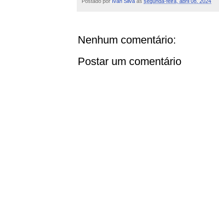
Postado por
Ivan Silva
às
segunda-feira, abril 08, 2024
Nenhum comentário:
Postar um comentário