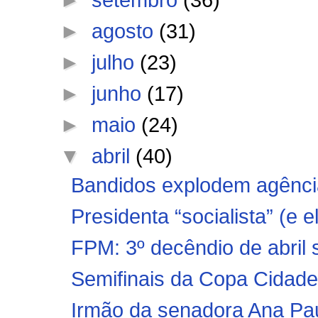
►
agosto
(31)
►
julho
(23)
►
junho
(17)
►
maio
(24)
▼
abril
(40)
Bandidos explodem agência
Presidenta “socialista” (e e
FPM: 3º decêndio de abril s
Semifinais da Copa Cidade 
Irmão da senadora Ana Paul