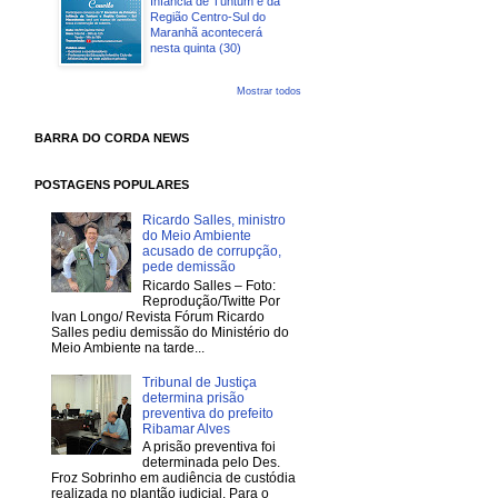
Infância de Tuntum e da
Região Centro-Sul do
Maranhã acontecerá
nesta quinta (30)
Mostrar todos
BARRA DO CORDA NEWS
POSTAGENS POPULARES
Ricardo Salles, ministro
do Meio Ambiente
acusado de corrupção,
pede demissão
Ricardo Salles – Foto:
Reprodução/Twitte Por
Ivan Longo/ Revista Fórum Ricardo
Salles pediu demissão do Ministério do
Meio Ambiente na tarde...
Tribunal de Justiça
determina prisão
preventiva do prefeito
Ribamar Alves
A prisão preventiva foi
determinada pelo Des.
Froz Sobrinho em audiência de custódia
realizada no plantão judicial. Para o