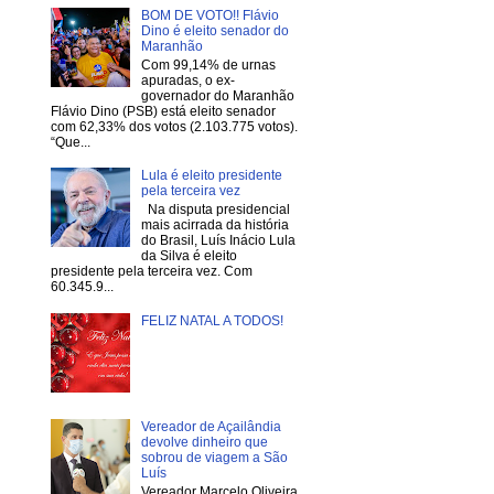
BOM DE VOTO!! Flávio
Dino é eleito senador do
Maranhão
Com 99,14% de urnas
apuradas, o ex-
governador do Maranhão
Flávio Dino (PSB) está eleito senador
com 62,33% dos votos (2.103.775 votos).
“Que...
Lula é eleito presidente
pela terceira vez
Na disputa presidencial
mais acirrada da história
do Brasil, Luís Inácio Lula
da Silva é eleito
presidente pela terceira vez. Com
60.345.9...
FELIZ NATAL A TODOS!
Vereador de Açailândia
devolve dinheiro que
sobrou de viagem a São
Luís
Vereador Marcelo Oliveira