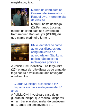
magistrado, fica...
Marido da candidata ao
Governo de Pernambuco,
Raquel Lyra, morre no dia
da eleição
Morreu, neste domingo
(2), Fernando Lucena,
marido da candidata ao Governo de
Pernambuco Raquel Lyra (PSDB), dia
que marca o primeiro turno ...
PM é identificado como
autor dos disparos que
atingiram carro de
advogada em São Luís;
polícia não descarta
motivações políticas
A Polícia Civil identificou, na terça-feira
(25), o autor de oito disparos de arma de
fogo contra o veículo de uma advogada,
no último fim ...
Guarda Municipal alcoolizado faz
disparos em bar e mata jovem de 17
anos
A Polícia Civil investiga o caso de um
guarda municipal que realizou disparos
em um bar e acabou matando um jovem
de 17 anos em um povoado d...