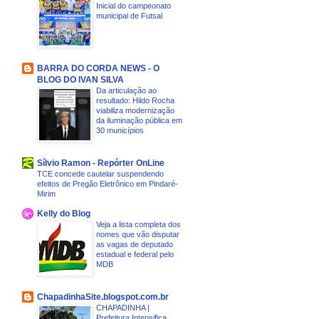
Inicial do campeonato
municipal de Futsal
BARRA DO CORDA NEWS - O
BLOG DO IVAN SILVA
Da articulação ao
resultado: Hildo Rocha
viabiliza modernização
da iluminação pública em
30 municípios
Sílvio Ramon - Repórter OnLine
TCE concede cautelar suspendendo
efeitos de Pregão Eletrônico em Pindaré-
Mirim
Kelly do Blog
Veja a lista completa dos
nomes que vão disputar
as vagas de deputado
estadual e federal pelo
MDB
ChapadinhaSite.blogspot.com.br
CHAPADINHA |
Prefeitura Intensifica