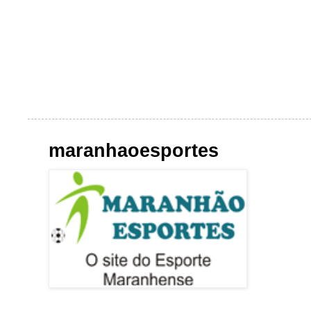
maranhaoesportes