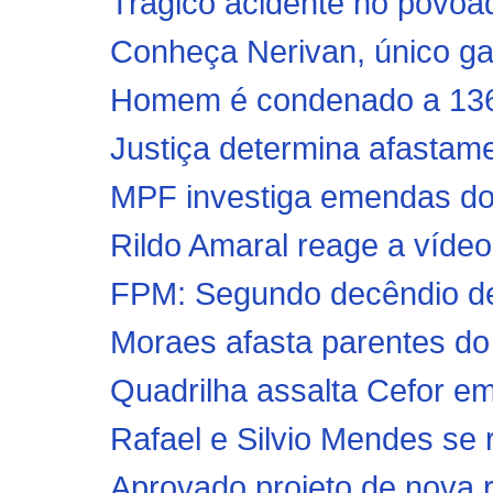
Trágico acidente no povoa
Conheça Nerivan, único gar
Homem é condenado a 136 a
Justiça determina afastamen
MPF investiga emendas do 
Rildo Amaral reage a vídeo
FPM: Segundo decêndio de o
Moraes afasta parentes do
Quadrilha assalta Cefor em
Rafael e Silvio Mendes se 
Aprovado projeto de nova r