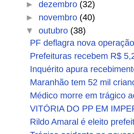
►
dezembro
(32)
►
novembro
(40)
▼
outubro
(38)
PF deflagra nova operaçã
Prefeituras recebem R$ 5,2
Inquérito apura recebimento
Maranhão tem 52 mil crian
Médico morre em trágico a
VITÓRIA DO PP EM IMPE
Rildo Amaral é eleito prefe