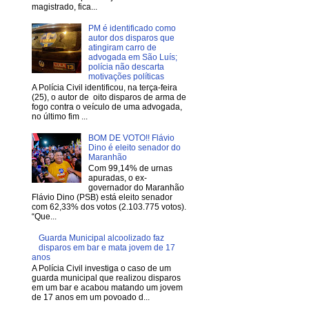
magistrado, fica...
PM é identificado como
autor dos disparos que
atingiram carro de
advogada em São Luís;
polícia não descarta
motivações políticas
A Polícia Civil identificou, na terça-feira
(25), o autor de oito disparos de arma de
fogo contra o veículo de uma advogada,
no último fim ...
BOM DE VOTO!! Flávio
Dino é eleito senador do
Maranhão
Com 99,14% de urnas
apuradas, o ex-
governador do Maranhão
Flávio Dino (PSB) está eleito senador
com 62,33% dos votos (2.103.775 votos).
“Que...
Guarda Municipal alcoolizado faz
disparos em bar e mata jovem de 17
anos
A Polícia Civil investiga o caso de um
guarda municipal que realizou disparos
em um bar e acabou matando um jovem
de 17 anos em um povoado d...