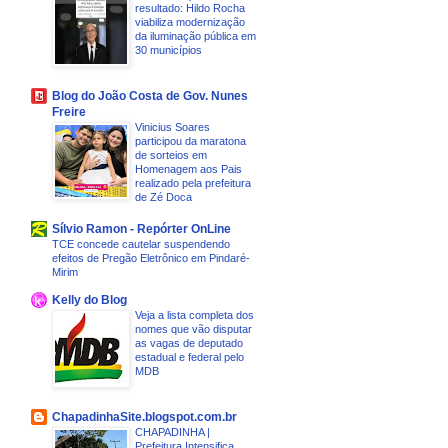
resultado: Hildo Rocha
viabiliza modernização
da iluminação pública em
30 municípios
Blog do João Costa de Gov. Nunes
Freire
Vinicius Soares
participou da maratona
de sorteios em
Homenagem aos Pais
realizado pela prefeitura
de Zé Doca
Sílvio Ramon - Repórter OnLine
TCE concede cautelar suspendendo
efeitos de Pregão Eletrônico em Pindaré-
Mirim
Kelly do Blog
Veja a lista completa dos
nomes que vão disputar
as vagas de deputado
estadual e federal pelo
MDB
ChapadinhaSite.blogspot.com.br
CHAPADINHA |
Prefeitura Intensifica