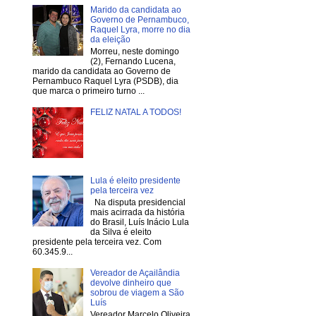
Marido da candidata ao
Governo de Pernambuco,
Raquel Lyra, morre no dia
da eleição
Morreu, neste domingo
(2), Fernando Lucena,
marido da candidata ao Governo de
Pernambuco Raquel Lyra (PSDB), dia
que marca o primeiro turno ...
FELIZ NATAL A TODOS!
Lula é eleito presidente
pela terceira vez
Na disputa presidencial
mais acirrada da história
do Brasil, Luís Inácio Lula
da Silva é eleito
presidente pela terceira vez. Com
60.345.9...
Vereador de Açailândia
devolve dinheiro que
sobrou de viagem a São
Luís
Vereador Marcelo Oliveira