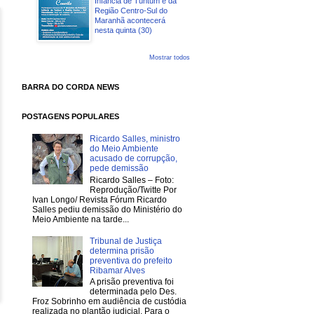
Infância de Tuntum e da
Região Centro-Sul do
Maranhã acontecerá
nesta quinta (30)
Mostrar todos
BARRA DO CORDA NEWS
POSTAGENS POPULARES
Ricardo Salles, ministro
do Meio Ambiente
acusado de corrupção,
pede demissão
Ricardo Salles – Foto:
Reprodução/Twitte Por
Ivan Longo/ Revista Fórum Ricardo
Salles pediu demissão do Ministério do
Meio Ambiente na tarde...
Tribunal de Justiça
determina prisão
preventiva do prefeito
Ribamar Alves
A prisão preventiva foi
determinada pelo Des.
Froz Sobrinho em audiência de custódia
realizada no plantão judicial. Para o