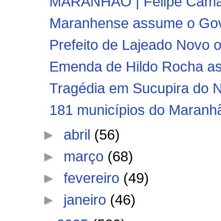
MARANHÃO | Felipe Camarão
Maranhense assume o Gov
Prefeito de Lajeado Novo o
Emenda de Hildo Rocha ass
Tragédia em Sucupira do No
181 municípios do Maranhã
►
abril
(56)
►
março
(68)
►
fevereiro
(49)
►
janeiro
(46)