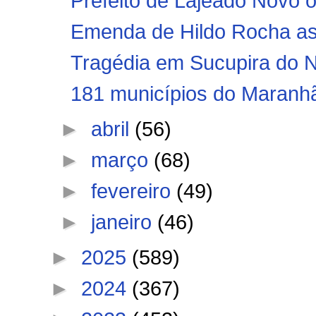
Prefeito de Lajeado Novo o
Emenda de Hildo Rocha ass
Tragédia em Sucupira do No
181 municípios do Maranhã
►
abril
(56)
►
março
(68)
►
fevereiro
(49)
►
janeiro
(46)
►
2025
(589)
►
2024
(367)