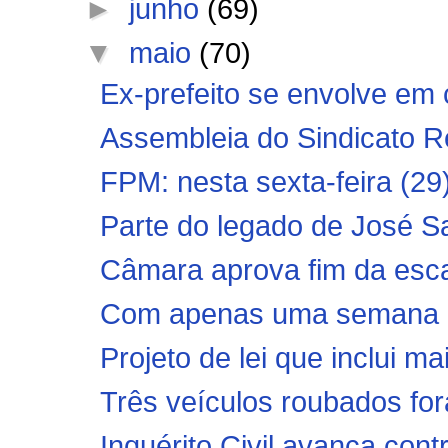
►
junho
(69)
▼
maio
(70)
Ex-prefeito se envolve em 
Assembleia do Sindicato R
FPM: nesta sexta-feira (29),
Parte do legado de José S
Câmara aprova fim da esca
Com apenas uma semana de
Projeto de lei que inclui ma
Três veículos roubados fo
Inquérito Civil avança contr