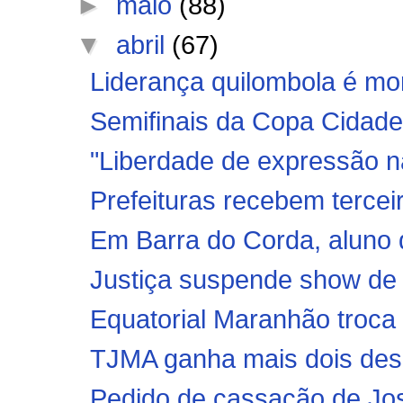
►
maio
(88)
▼
abril
(67)
Liderança quilombola é mor
Semifinais da Copa Cidade
"Liberdade de expressão nã
Prefeituras recebem tercei
Em Barra do Corda, aluno 
Justiça suspende show de
Equatorial Maranhão troca 
TJMA ganha mais dois de
Pedido de cassação de Jos