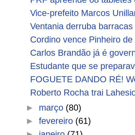
Vice-prefeito Marcos Unillar
Ventania derruba barracas e
Cordino vence Pinheiro de v
Carlos Brandão já é gove
Estudante que se preparav
FOGUETE DANDO RÉ! Weve
Roberto Rocha trai Lahesi
►
março
(80)
►
fevereiro
(61)
►
janeiro
(71)