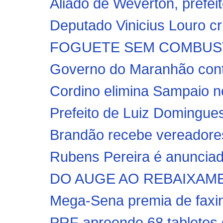
Aliado de Weverton, prefeito
Deputado Vinicius Louro cri
FOGUETE SEM COMBUSTÍVE
Governo do Maranhão conte
Cordino elimina Sampaio nos
Prefeito de Luiz Domingues
Brandão recebe vereadores
Rubens Pereira é anunciad
DO AUGE AO REBAIXAMENTO
Mega-Sena premia de faxine
PRF apreende 68 tabletes d