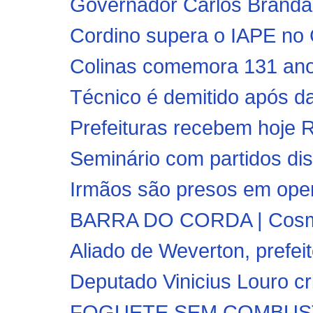
Governador Carlos Brandão
Cordino supera o IAPE no C
Colinas comemora 131 ano
Técnico é demitido após da
Prefeituras recebem hoje R$
Seminário com partidos dis
Irmãos são presos em oper
BARRA DO CORDA | Cosmos
Aliado de Weverton, prefeito
Deputado Vinicius Louro cri
FOGUETE SEM COMBUSTÍVE