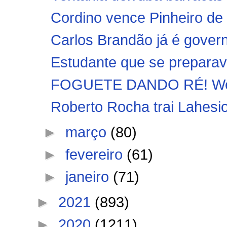
Cordino vence Pinheiro de v
Carlos Brandão já é gove
Estudante que se preparav
FOGUETE DANDO RÉ! Weve
Roberto Rocha trai Lahesi
►
março
(80)
►
fevereiro
(61)
►
janeiro
(71)
►
2021
(893)
►
2020
(1211)