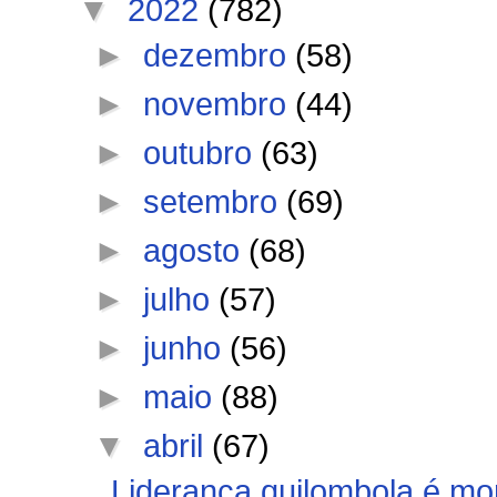
▼
2022
(782)
►
dezembro
(58)
►
novembro
(44)
►
outubro
(63)
►
setembro
(69)
►
agosto
(68)
►
julho
(57)
►
junho
(56)
►
maio
(88)
▼
abril
(67)
Liderança quilombola é mor