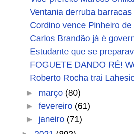
Ventania derruba barracas e
Cordino vence Pinheiro de v
Carlos Brandão já é gove
Estudante que se preparav
FOGUETE DANDO RÉ! Weve
Roberto Rocha trai Lahesi
►
março
(80)
►
fevereiro
(61)
►
janeiro
(71)
►
2021
(893)