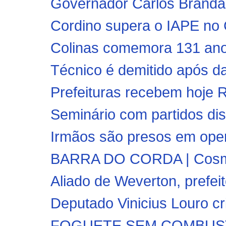
Governador Carlos Brandão
Cordino supera o IAPE no C
Colinas comemora 131 ano
Técnico é demitido após da
Prefeituras recebem hoje R$
Seminário com partidos dis
Irmãos são presos em oper
BARRA DO CORDA | Cosmos
Aliado de Weverton, prefeito
Deputado Vinicius Louro cri
FOGUETE SEM COMBUSTÍVE