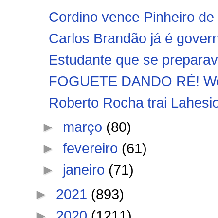
Cordino vence Pinheiro de v
Carlos Brandão já é gove
Estudante que se preparav
FOGUETE DANDO RÉ! Weve
Roberto Rocha trai Lahesi
►
março
(80)
►
fevereiro
(61)
►
janeiro
(71)
►
2021
(893)
►
2020
(1211)