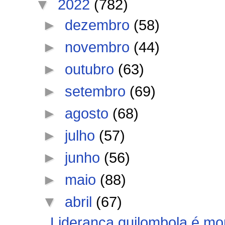
▼
2022
(782)
►
dezembro
(58)
►
novembro
(44)
►
outubro
(63)
►
setembro
(69)
►
agosto
(68)
►
julho
(57)
►
junho
(56)
►
maio
(88)
▼
abril
(67)
Liderança quilombola é mor