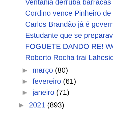
Ventania derruba barracas e
Cordino vence Pinheiro de v
Carlos Brandão já é gove
Estudante que se preparav
FOGUETE DANDO RÉ! Weve
Roberto Rocha trai Lahesi
►
março
(80)
►
fevereiro
(61)
►
janeiro
(71)
►
2021
(893)