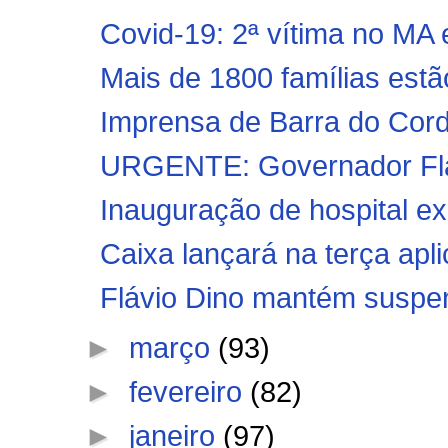
Covid-19: 2ª vítima no MA 
Mais de 1800 famílias estã
Imprensa de Barra do Cord
URGENTE: Governador Fláv
Inauguração de hospital ex
Caixa lançará na terça apli
Flávio Dino mantém suspens
►
março
(93)
►
fevereiro
(82)
►
janeiro
(97)