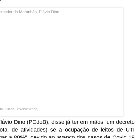
o: Gilson Teixeira/Secap)
ávio Dino (PCdoB), disse já ter em mãos “um decreto
otal de atividades) se a ocupação de leitos de UTI
egar a 80%", devido ao avanço dos casos de Covid-19