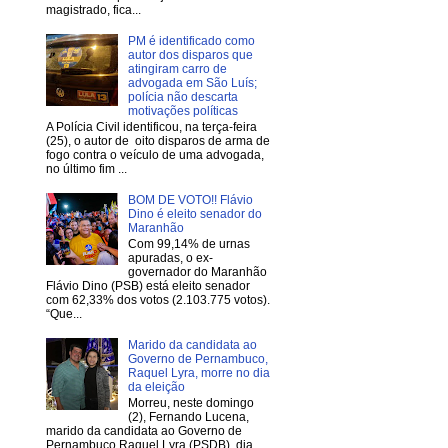
magistrado, fica...
PM é identificado como
autor dos disparos que
atingiram carro de
advogada em São Luís;
polícia não descarta
motivações políticas
A Polícia Civil identificou, na terça-feira
(25), o autor de oito disparos de arma de
fogo contra o veículo de uma advogada,
no último fim ...
BOM DE VOTO!! Flávio
Dino é eleito senador do
Maranhão
Com 99,14% de urnas
apuradas, o ex-
governador do Maranhão
Flávio Dino (PSB) está eleito senador
com 62,33% dos votos (2.103.775 votos).
“Que...
Marido da candidata ao
Governo de Pernambuco,
Raquel Lyra, morre no dia
da eleição
Morreu, neste domingo
(2), Fernando Lucena,
marido da candidata ao Governo de
Pernambuco Raquel Lyra (PSDB), dia