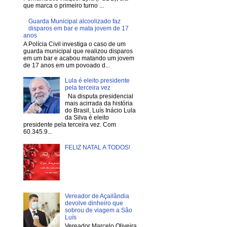
que marca o primeiro turno ...
Guarda Municipal alcoolizado faz
disparos em bar e mata jovem de 17
anos
A Polícia Civil investiga o caso de um
guarda municipal que realizou disparos
em um bar e acabou matando um jovem
de 17 anos em um povoado d...
Lula é eleito presidente
pela terceira vez
Na disputa presidencial
mais acirrada da história
do Brasil, Luís Inácio Lula
da Silva é eleito
presidente pela terceira vez. Com
60.345.9...
FELIZ NATAL A TODOS!
Vereador de Açailândia
devolve dinheiro que
sobrou de viagem a São
Luís
Vereador Marcelo Oliveira