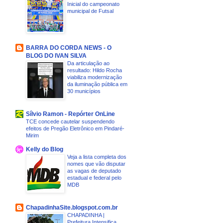
Inicial do campeonato
municipal de Futsal
BARRA DO CORDA NEWS - O
BLOG DO IVAN SILVA
Da articulação ao
resultado: Hildo Rocha
viabiliza modernização
da iluminação pública em
30 municípios
Sílvio Ramon - Repórter OnLine
TCE concede cautelar suspendendo
efeitos de Pregão Eletrônico em Pindaré-
Mirim
Kelly do Blog
Veja a lista completa dos
nomes que vão disputar
as vagas de deputado
estadual e federal pelo
MDB
ChapadinhaSite.blogspot.com.br
CHAPADINHA |
Prefeitura Intensifica