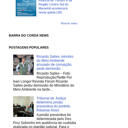
Infância de Tuntum e da
Região Centro-Sul do
Maranhã acontecerá
nesta quinta (30)
Mostrar todos
BARRA DO CORDA NEWS
POSTAGENS POPULARES
Ricardo Salles, ministro
do Meio Ambiente
acusado de corrupção,
pede demissão
Ricardo Salles – Foto:
Reprodução/Twitte Por
Ivan Longo/ Revista Fórum Ricardo
Salles pediu demissão do Ministério do
Meio Ambiente na tarde...
Tribunal de Justiça
determina prisão
preventiva do prefeito
Ribamar Alves
A prisão preventiva foi
determinada pelo Des.
Froz Sobrinho em audiência de custódia
realizada no plantão judicial. Para o