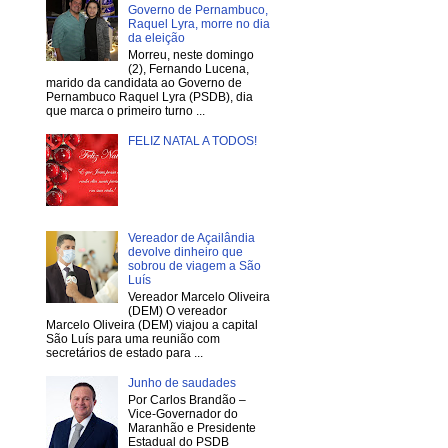
Governo de Pernambuco,
Raquel Lyra, morre no dia
da eleição
Morreu, neste domingo
(2), Fernando Lucena,
marido da candidata ao Governo de
Pernambuco Raquel Lyra (PSDB), dia
que marca o primeiro turno ...
FELIZ NATAL A TODOS!
Vereador de Açailândia
devolve dinheiro que
sobrou de viagem a São
Luís
Vereador Marcelo Oliveira
(DEM) O vereador
Marcelo Oliveira (DEM) viajou a capital
São Luís para uma reunião com
secretários de estado para ...
Junho de saudades
Por Carlos Brandão –
Vice-Governador do
Maranhão e Presidente
Estadual do PSDB