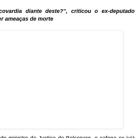
vardia diante deste?", criticou o ex-deputado
ber ameaças de morte
do ministro da Justiça de Bolsonaro, o cafona ex-juiz