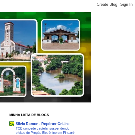
MINHA LISTA DE BLOGS
Sílvio Ramon - Repórter OnLine
TCE concede cautelar suspendendo
efeitos de Pregão Eletrônico em Pindaré-