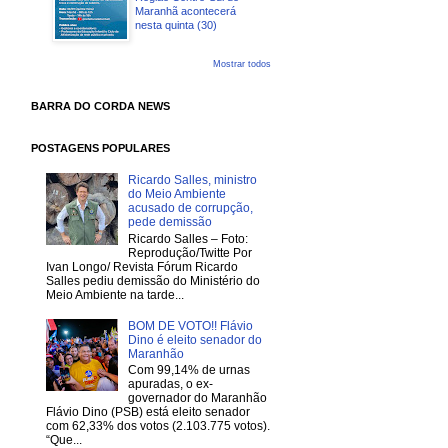
Maranhã acontecerá
nesta quinta (30)
Mostrar todos
BARRA DO CORDA NEWS
POSTAGENS POPULARES
Ricardo Salles, ministro
do Meio Ambiente
acusado de corrupção,
pede demissão
Ricardo Salles – Foto:
Reprodução/Twitte Por
Ivan Longo/ Revista Fórum Ricardo
Salles pediu demissão do Ministério do
Meio Ambiente na tarde...
BOM DE VOTO!! Flávio
Dino é eleito senador do
Maranhão
Com 99,14% de urnas
apuradas, o ex-
governador do Maranhão
Flávio Dino (PSB) está eleito senador
com 62,33% dos votos (2.103.775 votos).
“Que...