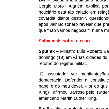
Sergio Moro? Alguém explica por
noticiário está tão calado em rel
covardia diante deste?", question
após Jair Bolsonaro revelar que pre
que "não vamos negociar", numa man
Saiba mais sobre o caso...
Sputnik –
Ministro Luís Roberto Ba
domingo (19) em várias cidades do 
retorno do regime militar.
"É assustador ver manifestaçõe
democracia. Defender a Constituiç
papel e do meu dever. Pior do que 
King)", afirmou Barroso pelo Twitter
americano Martin Luther King.
​Em Brasília, o protesto, que ocorr