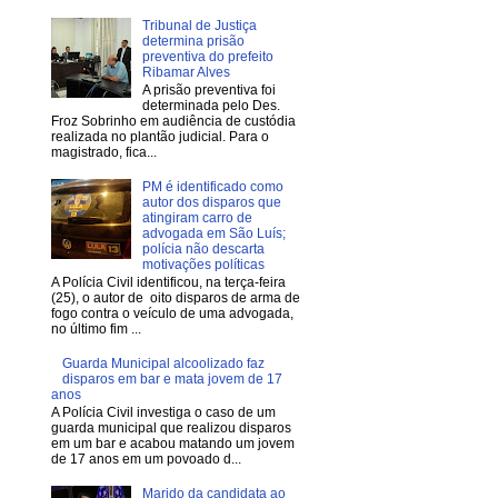
Tribunal de Justiça
determina prisão
preventiva do prefeito
Ribamar Alves
A prisão preventiva foi
determinada pelo Des.
Froz Sobrinho em audiência de custódia
realizada no plantão judicial. Para o
magistrado, fica...
PM é identificado como
autor dos disparos que
atingiram carro de
advogada em São Luís;
polícia não descarta
motivações políticas
A Polícia Civil identificou, na terça-feira
(25), o autor de oito disparos de arma de
fogo contra o veículo de uma advogada,
no último fim ...
Guarda Municipal alcoolizado faz
disparos em bar e mata jovem de 17
anos
A Polícia Civil investiga o caso de um
guarda municipal que realizou disparos
em um bar e acabou matando um jovem
de 17 anos em um povoado d...
Marido da candidata ao