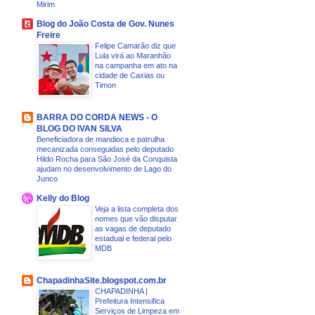
Mirim
Blog do João Costa de Gov. Nunes
Freire
Felipe Camarão diz que
Lula virá ao Maranhão
na campanha em ato na
cidade de Caxias ou
Timon
BARRA DO CORDA NEWS - O
BLOG DO IVAN SILVA
Beneficiadora de mandioca e patrulha
mecanizada conseguidas pelo deputado
Hildo Rocha para São José da Conquista
ajudam no desenvolvimento de Lago do
Junco
Kelly do Blog
Veja a lista completa dos
nomes que vão disputar
as vagas de deputado
estadual e federal pelo
MDB
ChapadinhaSite.blogspot.com.br
CHAPADINHA |
Prefeitura Intensifica
Serviços de Limpeza em