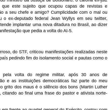
 que este sujeito que ocupou capas de revistas e
ação a seu chefe e amigo? Cumplicidade com o mal ou
ou o ex-deputado federal Jean Wyllys em seu twitter,
tende implantar uma nova ditadura no Brasil, ao dizer
ifestação que pedia a volta do AI-5.
rroso, do STF, criticou manifestações realizadas neste
país pedindo fim do isolamento social e pautas como o
s pela volta do regime militar, após 30 anos de
ão e as instituições democráticas faz parte do meu
o grito dos maus é o silêncio dos bons (Martin Luther
, citando ao final uma frase do pastor e ativista norte-
eu em frente ao quartel-general do Exército, contou com