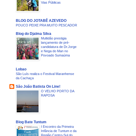
Vias Públicas
BLOG DO JOTABÊ AZEVEDO
POUCO PEIXE PRA MUITO PESCADOR
Blog do Djalma Silva
Multidão prestigia
lançamento de pré-
candidatura de Dr.Jorge
e Nega do Man no
Povoado Sumaúma
Lobao
São Luís realiza o Festival Maranhense
da Cachaça
São João Batista On Line!
O VELHO PORTO DA
RAPOSA
Blog Bate Tuntum
I Encontro da Primeira
Infância de Tuntum e da
Região Centro-Sul do