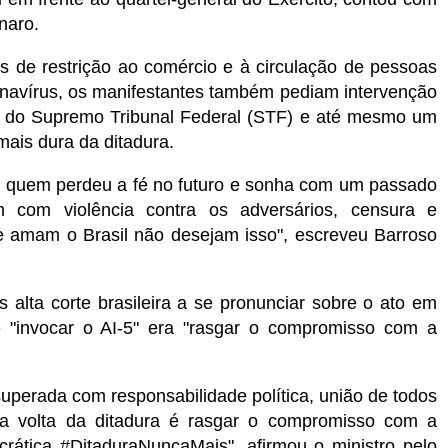
naro.
s de restrição ao comércio e à circulação de pessoas
onavírus, os manifestantes também pediam intervenção
e do Supremo Tribunal Federal (STF) e até mesmo um
mais dura da ditadura.
ar quem perdeu a fé no futuro e sonha com um passado
 com violência contra os adversários, censura e
e amam o Brasil não desejam isso", escreveu Barroso
s alta corte brasileira a se pronunciar sobre o ato em
e "invocar o AI-5" era "rasgar o compromisso com a
 superada com responsabilidade política, união de todos
e a volta da ditadura é rasgar o compromisso com a
ática #DitaduraNuncaMais", afirmou o ministro pelo