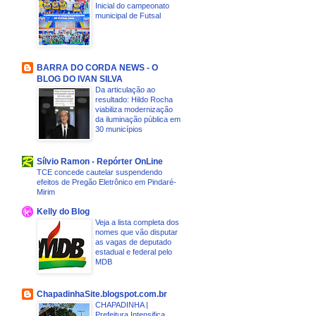
Inicial do campeonato
municipal de Futsal
BARRA DO CORDA NEWS - O
BLOG DO IVAN SILVA
Da articulação ao
resultado: Hildo Rocha
viabiliza modernização
da iluminação pública em
30 municípios
Sílvio Ramon - Repórter OnLine
TCE concede cautelar suspendendo
efeitos de Pregão Eletrônico em Pindaré-
Mirim
Kelly do Blog
Veja a lista completa dos
nomes que vão disputar
as vagas de deputado
estadual e federal pelo
MDB
ChapadinhaSite.blogspot.com.br
CHAPADINHA |
Prefeitura Intensifica