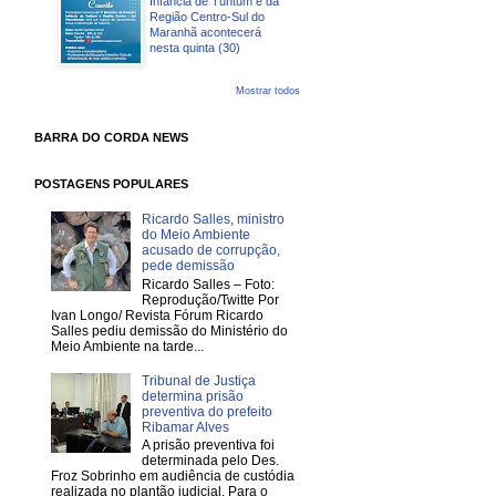
Infância de Tuntum e da
Região Centro-Sul do
Maranhã acontecerá
nesta quinta (30)
Mostrar todos
BARRA DO CORDA NEWS
POSTAGENS POPULARES
Ricardo Salles, ministro
do Meio Ambiente
acusado de corrupção,
pede demissão
Ricardo Salles – Foto:
Reprodução/Twitte Por
Ivan Longo/ Revista Fórum Ricardo
Salles pediu demissão do Ministério do
Meio Ambiente na tarde...
Tribunal de Justiça
determina prisão
preventiva do prefeito
Ribamar Alves
A prisão preventiva foi
determinada pelo Des.
Froz Sobrinho em audiência de custódia
realizada no plantão judicial. Para o