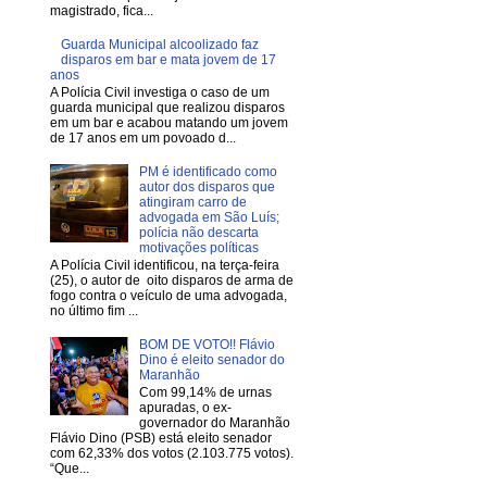
magistrado, fica...
Guarda Municipal alcoolizado faz
disparos em bar e mata jovem de 17
anos
A Polícia Civil investiga o caso de um
guarda municipal que realizou disparos
em um bar e acabou matando um jovem
de 17 anos em um povoado d...
PM é identificado como
autor dos disparos que
atingiram carro de
advogada em São Luís;
polícia não descarta
motivações políticas
A Polícia Civil identificou, na terça-feira
(25), o autor de oito disparos de arma de
fogo contra o veículo de uma advogada,
no último fim ...
BOM DE VOTO!! Flávio
Dino é eleito senador do
Maranhão
Com 99,14% de urnas
apuradas, o ex-
governador do Maranhão
Flávio Dino (PSB) está eleito senador
com 62,33% dos votos (2.103.775 votos).
“Que...