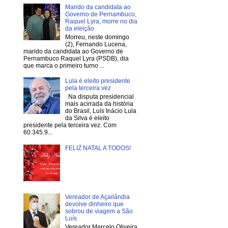
Marido da candidata ao
Governo de Pernambuco,
Raquel Lyra, morre no dia
da eleição
Morreu, neste domingo
(2), Fernando Lucena,
marido da candidata ao Governo de
Pernambuco Raquel Lyra (PSDB), dia
que marca o primeiro turno ...
Lula é eleito presidente
pela terceira vez
Na disputa presidencial
mais acirrada da história
do Brasil, Luís Inácio Lula
da Silva é eleito
presidente pela terceira vez. Com
60.345.9...
FELIZ NATAL A TODOS!
Vereador de Açailândia
devolve dinheiro que
sobrou de viagem a São
Luís
Vereador Marcelo Oliveira