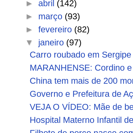
►
abril
(142)
►
março
(93)
►
fevereiro
(82)
▼
janeiro
(97)
Carro roubado em Sergipe 
MARANHENSE: Cordino e Im
China tem mais de 200 mor
Governo e Prefeitura de Aça
VEJA O VÍDEO: Mãe de beb
Hospital Materno Infantil d
Filhote de porco nasce com