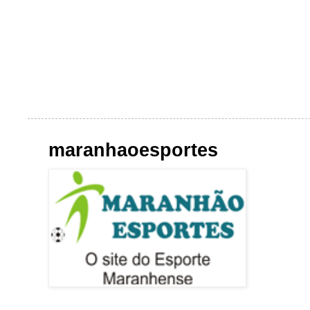
maranhaoesportes