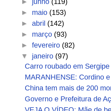
►
junho
(119)
►
maio
(153)
►
abril
(142)
►
março
(93)
►
fevereiro
(82)
▼
janeiro
(97)
Carro roubado em Sergipe 
MARANHENSE: Cordino e Im
China tem mais de 200 mor
Governo e Prefeitura de Aça
VEJA O VÍDEO: Mãe de beb