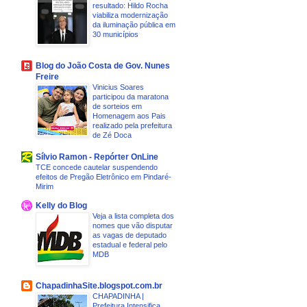
resultado: Hildo Rocha
viabiliza modernização
da iluminação pública em
30 municípios
Blog do João Costa de Gov. Nunes
Freire
Vinicius Soares
participou da maratona
de sorteios em
Homenagem aos Pais
realizado pela prefeitura
de Zé Doca
Sílvio Ramon - Repórter OnLine
TCE concede cautelar suspendendo
efeitos de Pregão Eletrônico em Pindaré-
Mirim
Kelly do Blog
Veja a lista completa dos
nomes que vão disputar
as vagas de deputado
estadual e federal pelo
MDB
ChapadinhaSite.blogspot.com.br
CHAPADINHA |
Prefeitura Intensifica