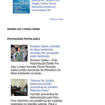
Infância de Tuntum e da
Região Centro-Sul do
Maranhã acontecerá
nesta quinta (30)
Mostrar todos
BARRA DO CORDA NEWS
POSTAGENS POPULARES
Ricardo Salles, ministro
do Meio Ambiente
acusado de corrupção,
pede demissão
Ricardo Salles – Foto:
Reprodução/Twitte Por
Ivan Longo/ Revista Fórum Ricardo
Salles pediu demissão do Ministério do
Meio Ambiente na tarde...
Tribunal de Justiça
determina prisão
preventiva do prefeito
Ribamar Alves
A prisão preventiva foi
determinada pelo Des.
Froz Sobrinho em audiência de custódia
realizada no plantão judicial. Para o