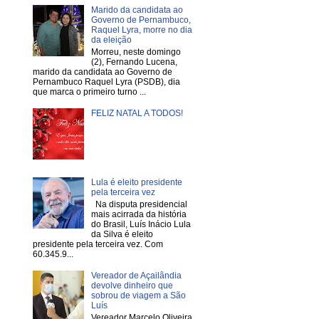
Marido da candidata ao
Governo de Pernambuco,
Raquel Lyra, morre no dia
da eleição
Morreu, neste domingo
(2), Fernando Lucena,
marido da candidata ao Governo de
Pernambuco Raquel Lyra (PSDB), dia
que marca o primeiro turno ...
FELIZ NATAL A TODOS!
Lula é eleito presidente
pela terceira vez
Na disputa presidencial
mais acirrada da história
do Brasil, Luís Inácio Lula
da Silva é eleito
presidente pela terceira vez. Com
60.345.9...
Vereador de Açailândia
devolve dinheiro que
sobrou de viagem a São
Luís
Vereador Marcelo Oliveira