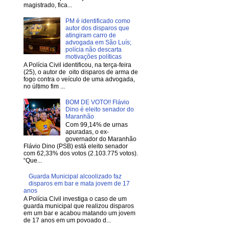
magistrado, fica...
PM é identificado como
autor dos disparos que
atingiram carro de
advogada em São Luís;
polícia não descarta
motivações políticas
A Polícia Civil identificou, na terça-feira
(25), o autor de oito disparos de arma de
fogo contra o veículo de uma advogada,
no último fim ...
BOM DE VOTO!! Flávio
Dino é eleito senador do
Maranhão
Com 99,14% de urnas
apuradas, o ex-
governador do Maranhão
Flávio Dino (PSB) está eleito senador
com 62,33% dos votos (2.103.775 votos).
“Que...
Guarda Municipal alcoolizado faz
disparos em bar e mata jovem de 17
anos
A Polícia Civil investiga o caso de um
guarda municipal que realizou disparos
em um bar e acabou matando um jovem
de 17 anos em um povoado d...