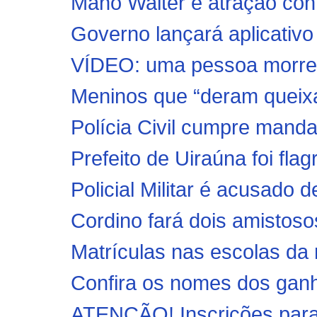
Mano Walter é atração con
Governo lançará aplicativo 
VÍDEO: uma pessoa morre e
Meninos que “deram queixa
Polícia Civil cumpre mandad
Prefeito de Uiraúna foi fla
Policial Militar é acusado d
Cordino fará dois amistos
Matrículas nas escolas da r
Confira os nomes dos ganh
ATENÇÃO! Inscrições para 