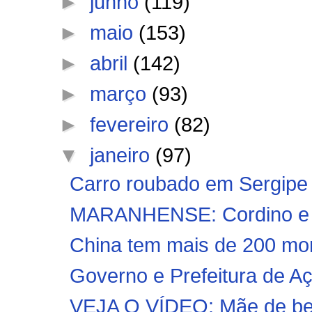
►
junho
(119)
►
maio
(153)
►
abril
(142)
►
março
(93)
►
fevereiro
(82)
▼
janeiro
(97)
Carro roubado em Sergipe 
MARANHENSE: Cordino e Im
China tem mais de 200 mor
Governo e Prefeitura de Aça
VEJA O VÍDEO: Mãe de beb