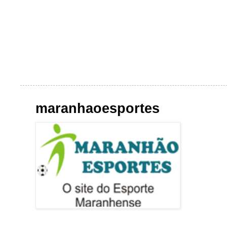
maranhaoesportes