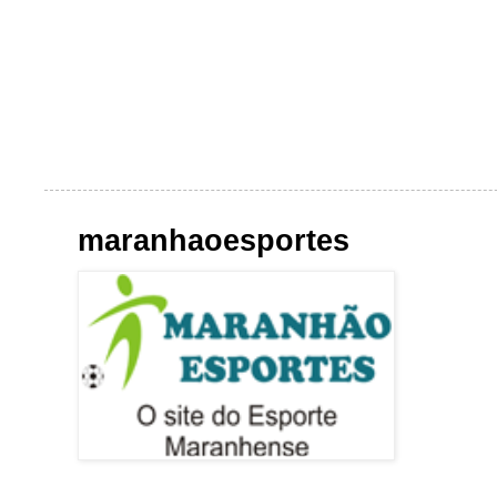
maranhaoesportes