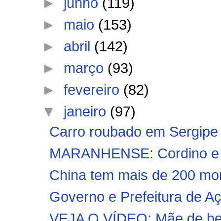
►
junho
(119)
►
maio
(153)
►
abril
(142)
►
março
(93)
►
fevereiro
(82)
▼
janeiro
(97)
Carro roubado em Sergipe 
MARANHENSE: Cordino e Im
China tem mais de 200 mor
Governo e Prefeitura de Aça
VEJA O VÍDEO: Mãe de beb