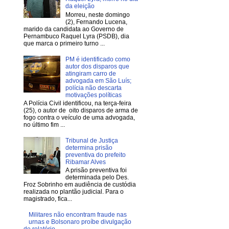
da eleição
Morreu, neste domingo
(2), Fernando Lucena,
marido da candidata ao Governo de
Pernambuco Raquel Lyra (PSDB), dia
que marca o primeiro turno ...
PM é identificado como
autor dos disparos que
atingiram carro de
advogada em São Luís;
polícia não descarta
motivações políticas
A Polícia Civil identificou, na terça-feira
(25), o autor de oito disparos de arma de
fogo contra o veículo de uma advogada,
no último fim ...
Tribunal de Justiça
determina prisão
preventiva do prefeito
Ribamar Alves
A prisão preventiva foi
determinada pelo Des.
Froz Sobrinho em audiência de custódia
realizada no plantão judicial. Para o
magistrado, fica...
Militares não encontram fraude nas
urnas e Bolsonaro proíbe divulgação
de relatório