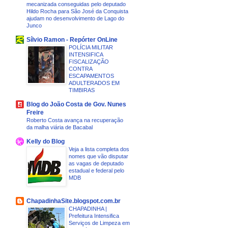
mecanizada conseguidas pelo deputado
Hildo Rocha para São José da Conquista
ajudam no desenvolvimento de Lago do
Junco
Sílvio Ramon - Repórter OnLine
POLÍCIA MILITAR
INTENSIFICA
FISCALIZAÇÃO
CONTRA
ESCAPAMENTOS
ADULTERADOS EM
TIMBIRAS
Blog do João Costa de Gov. Nunes
Freire
Roberto Costa avança na recuperação
da malha viária de Bacabal
Kelly do Blog
Veja a lista completa dos
nomes que vão disputar
as vagas de deputado
estadual e federal pelo
MDB
ChapadinhaSite.blogspot.com.br
CHAPADINHA |
Prefeitura Intensifica
Serviços de Limpeza em