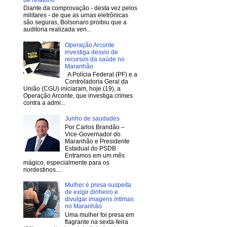
Diante da comprovação - desta vez pelos
militares - de que as urnas eletrônicas
são seguras, Bolsonaro proibiu que a
auditoria realizada ven...
Operação Arconte
investiga desvio de
recursos da saúde no
Maranhão
A Polícia Federal (PF) e a
Controladoria Geral da
União (CGU) iniciaram, hoje (19), a
Operação Arconte, que investiga crimes
contra a admi...
Junho de saudades
Por Carlos Brandão –
Vice-Governador do
Maranhão e Presidente
Estadual do PSDB
Entramos em um mês
mágico, especialmente para os
nordestinos....
Mulher é presa suspeita
de exigir dinheiro e
divulgar imagens íntimas
no Maranhão
Uma mulher foi presa em
flagrante na sexta-feira