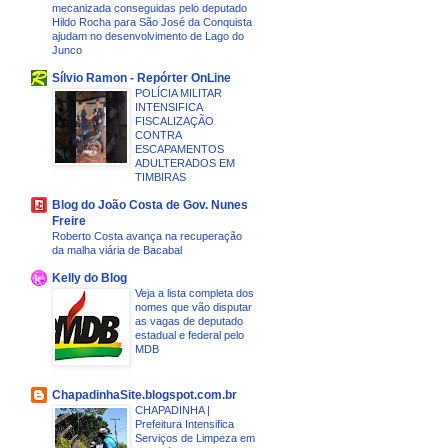
mecanizada conseguidas pelo deputado
Hildo Rocha para São José da Conquista
ajudam no desenvolvimento de Lago do
Junco
Sílvio Ramon - Repórter OnLine
POLÍCIA MILITAR
INTENSIFICA
FISCALIZAÇÃO
CONTRA
ESCAPAMENTOS
ADULTERADOS EM
TIMBIRAS
Blog do João Costa de Gov. Nunes
Freire
Roberto Costa avança na recuperação
da malha viária de Bacabal
Kelly do Blog
Veja a lista completa dos
nomes que vão disputar
as vagas de deputado
estadual e federal pelo
MDB
ChapadinhaSite.blogspot.com.br
CHAPADINHA |
Prefeitura Intensifica
Serviços de Limpeza em