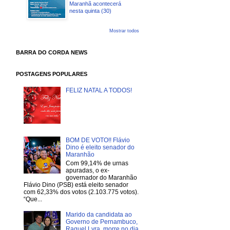
Maranhã acontecerá
nesta quinta (30)
Mostrar todos
BARRA DO CORDA NEWS
POSTAGENS POPULARES
FELIZ NATAL A TODOS!
BOM DE VOTO!! Flávio
Dino é eleito senador do
Maranhão
Com 99,14% de urnas
apuradas, o ex-
governador do Maranhão
Flávio Dino (PSB) está eleito senador
com 62,33% dos votos (2.103.775 votos).
“Que...
Marido da candidata ao
Governo de Pernambuco,
Raquel Lyra, morre no dia