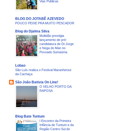
Vias Públicas
BLOG DO JOTABÊ AZEVEDO
POUCO PEIXE PRA MUITO PESCADOR
Blog do Djalma Silva
Multidão prestigia
lançamento de pré-
candidatura de Dr.Jorge
e Nega do Man no
Povoado Sumaúma
Lobao
São Luís realiza o Festival Maranhense
da Cachaça
São João Batista On Line!
O VELHO PORTO DA
RAPOSA
Blog Bate Tuntum
I Encontro da Primeira
Infância de Tuntum e da
Região Centro-Sul do