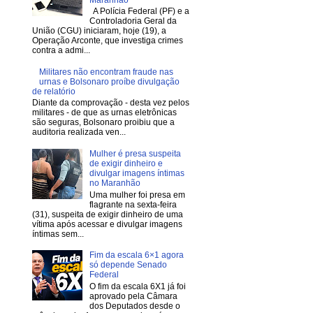
A Polícia Federal (PF) e a
Controladoria Geral da
União (CGU) iniciaram, hoje (19), a
Operação Arconte, que investiga crimes
contra a admi...
Militares não encontram fraude nas
urnas e Bolsonaro proíbe divulgação
de relatório
Diante da comprovação - desta vez pelos
militares - de que as urnas eletrônicas
são seguras, Bolsonaro proibiu que a
auditoria realizada ven...
Mulher é presa suspeita
de exigir dinheiro e
divulgar imagens íntimas
no Maranhão
Uma mulher foi presa em
flagrante na sexta-feira
(31), suspeita de exigir dinheiro de uma
vítima após acessar e divulgar imagens
íntimas sem...
Fim da escala 6×1 agora
só depende Senado
Federal
O fim da escala 6X1 já foi
aprovado pela Câmara
dos Deputados desde o