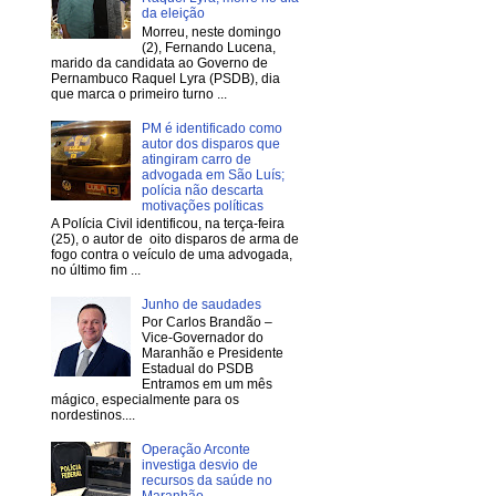
da eleição
Morreu, neste domingo
(2), Fernando Lucena,
marido da candidata ao Governo de
Pernambuco Raquel Lyra (PSDB), dia
que marca o primeiro turno ...
PM é identificado como
autor dos disparos que
atingiram carro de
advogada em São Luís;
polícia não descarta
motivações políticas
A Polícia Civil identificou, na terça-feira
(25), o autor de oito disparos de arma de
fogo contra o veículo de uma advogada,
no último fim ...
Junho de saudades
Por Carlos Brandão –
Vice-Governador do
Maranhão e Presidente
Estadual do PSDB
Entramos em um mês
mágico, especialmente para os
nordestinos....
Operação Arconte
investiga desvio de
recursos da saúde no
Maranhão