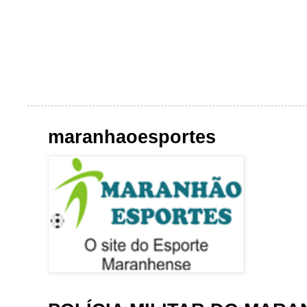
maranhaoesportes