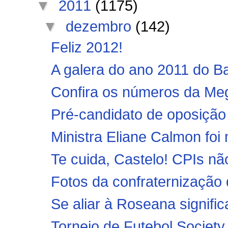
▼
2011
(1175)
▼
dezembro
(142)
Feliz 2012!
A galera do ano 2011 do B
Confira os números da Me
Pré-candidato de oposição
Ministra Eliane Calmon foi 
Te cuida, Castelo! CPIs n
Fotos da confraternização
Se aliar à Roseana signific
Torneio de Futebol Society