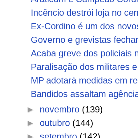
Incêncio destrói loja no ce
Ex-Cordino é um dos novo
Governo e grevistas fech
Acaba greve dos policiais 
Paralisação dos militares 
MP adotará medidas em rela
Bandidos assaltam agência
►
novembro
(139)
►
outubro
(144)
►
setembro
(142)