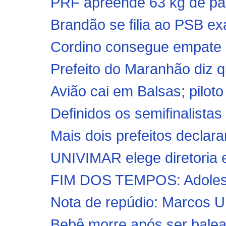
PRF apreende 63 kg de pas
Brandão se filia ao PSB ex
Cordino consegue empate h
Prefeito do Maranhão diz q
Avião cai em Balsas; pilot
Definidos os semifinalistas
Mais dois prefeitos declar
UNIVIMAR elege diretoria 
FIM DOS TEMPOS: Adolesce
Nota de repúdio: Marcos Uni
Bebê morre após ser balead