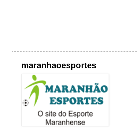
maranhaoesportes