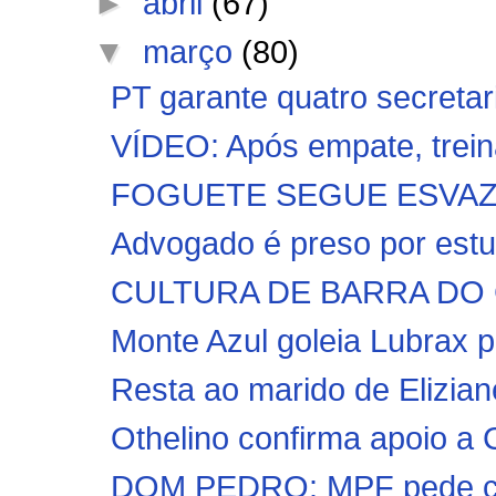
►
abril
(67)
▼
março
(80)
PT garante quatro secretari
VÍDEO: Após empate, trein
FOGUETE SEGUE ESVAZIAN
Advogado é preso por estup
CULTURA DE BARRA DO 
Monte Azul goleia Lubrax p
Resta ao marido de Elizian
Othelino confirma apoio a
DOM PEDRO: MPF pede con