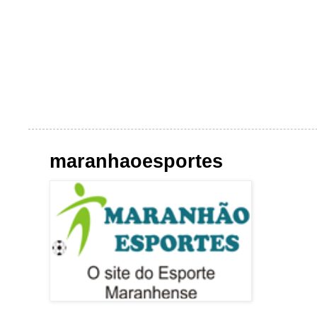
maranhaoesportes