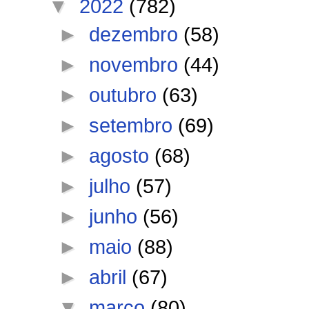
▼
2022
(782)
►
dezembro
(58)
►
novembro
(44)
►
outubro
(63)
►
setembro
(69)
►
agosto
(68)
►
julho
(57)
►
junho
(56)
►
maio
(88)
►
abril
(67)
▼
março
(80)