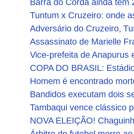
Barra do Corda ainda tem 2.
Tuntum x Cruzeiro: onde ass
Adversário do Cruzeiro, T
Assassinato de Marielle F
Vice-prefeita de Anapurus 
COPA DO BRASIL: Estádio R
Homem é encontrado morto 
Bandidos executam dois seg
Tambaqui vence clássico p
NOVA ELEIÇÃO! Chaguinha d
Árbitro de futebol morre ao 