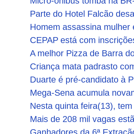
Micro-ônibus tomba na BR
Parte do Hotel Falcão desa
Homem assassina mulher e
CEPAP está com inscriçõe
A melhor Pizza de Barra 
Criança mata padrasto com
Duarte é pré-candidato à Pr
Mega-Sena acumula novame
Nesta quinta feira(13), tem
Mais de 208 mil vagas estã
Ganhadores da 6ª Extração