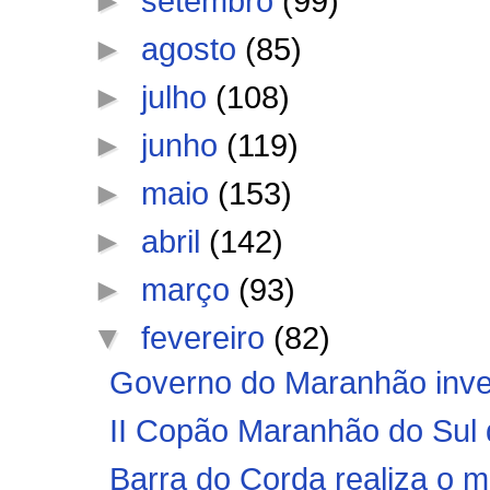
►
setembro
(99)
►
agosto
(85)
►
julho
(108)
►
junho
(119)
►
maio
(153)
►
abril
(142)
►
março
(93)
▼
fevereiro
(82)
Governo do Maranhão inves
II Copão Maranhão do Sul d
Barra do Corda realiza o ma