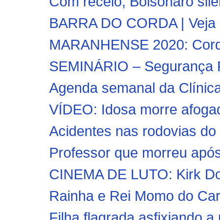
Com receio, Bolsonaro silen
BARRA DO CORDA | Veja co
MARANHENSE 2020: Cordi
SEMINÁRIO – Segurança Púb
Agenda semanal da Clínica
VÍDEO: Idosa morre afogada
Acidentes nas rodovias do
Professor que morreu após 
CINEMA DE LUTO: Kirk Doug
Rainha e Rei Momo do Carn
Filha flagrada asfixiando a 