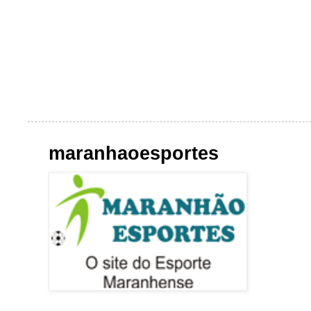
maranhaoesportes