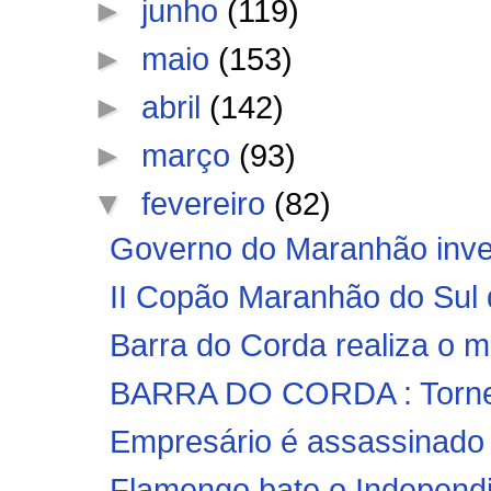
►
junho
(119)
►
maio
(153)
►
abril
(142)
►
março
(93)
▼
fevereiro
(82)
Governo do Maranhão inves
II Copão Maranhão do Sul d
Barra do Corda realiza o ma
BARRA DO CORDA : Torneio
Empresário é assassinado a
Flamengo bate o Independie