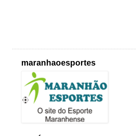
maranhaoesportes