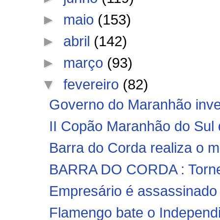
►
maio
(153)
►
abril
(142)
►
março
(93)
▼
fevereiro
(82)
Governo do Maranhão inves
II Copão Maranhão do Sul d
Barra do Corda realiza o ma
BARRA DO CORDA : Torneio
Empresário é assassinado a
Flamengo bate o Independie