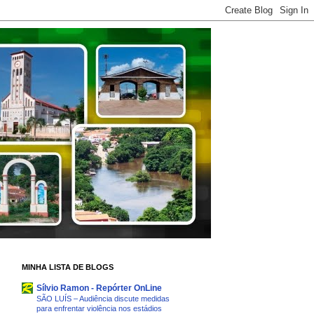
MINHA LISTA DE BLOGS
Sílvio Ramon - Repórter OnLine
SÃO LUÍS – Audiência discute medidas
para enfrentar violência nos estádios