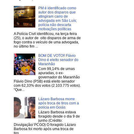
PM é identificado como
autor dos disparos que
atingiram carro de
advogada em São Luís;
polícia não descarta
motivações políticas
A Polícia Civil identificou, na terça-feira
(25), o autor de oito disparos de arma de
fogo contra o veículo de uma advogada,
no último fim ...
BOM DE VOTO!! Flávio
Dino é eleito senador do
Maranhão
Com 99,14% de urnas
apuradas, o ex-
governador do Maranhão
Flávio Dino (PSB) está eleito senador
com 62,33% dos votos (2.103.775 votos).
“Que...
Lázaro Barbosa morre
após troca de tiros com a
polícia em Goiás
Lázaro Barbosa estava
foragido desde o dia 9 de
junho (Crédito:
Divulgação/ PCGO) O foragido Lázaro
Barbosa foi morto após uma troca de
tiro...