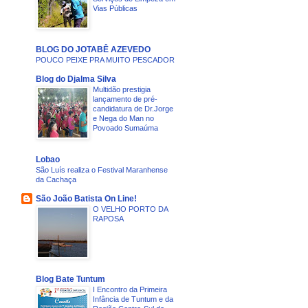
Vias Públicas
BLOG DO JOTABÊ AZEVEDO
POUCO PEIXE PRA MUITO PESCADOR
Blog do Djalma Silva
Multidão prestigia
lançamento de pré-
candidatura de Dr.Jorge
e Nega do Man no
Povoado Sumaúma
Lobao
São Luís realiza o Festival Maranhense
da Cachaça
São João Batista On Line!
O VELHO PORTO DA
RAPOSA
Blog Bate Tuntum
I Encontro da Primeira
Infância de Tuntum e da