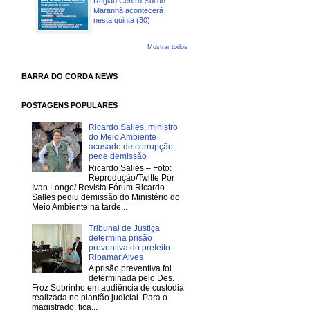
Região Centro-Sul do
Maranhã acontecerá
nesta quinta (30)
Mostrar todos
BARRA DO CORDA NEWS
POSTAGENS POPULARES
Ricardo Salles, ministro
do Meio Ambiente
acusado de corrupção,
pede demissão
Ricardo Salles – Foto:
Reprodução/Twitte Por
Ivan Longo/ Revista Fórum Ricardo
Salles pediu demissão do Ministério do
Meio Ambiente na tarde...
Tribunal de Justiça
determina prisão
preventiva do prefeito
Ribamar Alves
A prisão preventiva foi
determinada pelo Des.
Froz Sobrinho em audiência de custódia
realizada no plantão judicial. Para o
magistrado, fica...