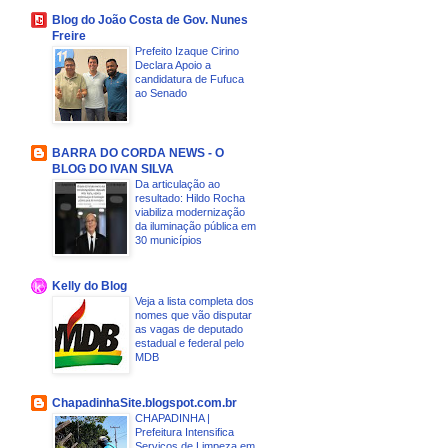
Blog do João Costa de Gov. Nunes
Freire
Prefeito Izaque Cirino
Declara Apoio a
candidatura de Fufuca
ao Senado
BARRA DO CORDA NEWS - O
BLOG DO IVAN SILVA
Da articulação ao
resultado: Hildo Rocha
viabiliza modernização
da iluminação pública em
30 municípios
Kelly do Blog
Veja a lista completa dos
nomes que vão disputar
as vagas de deputado
estadual e federal pelo
MDB
ChapadinhaSite.blogspot.com.br
CHAPADINHA |
Prefeitura Intensifica
Serviços de Limpeza em