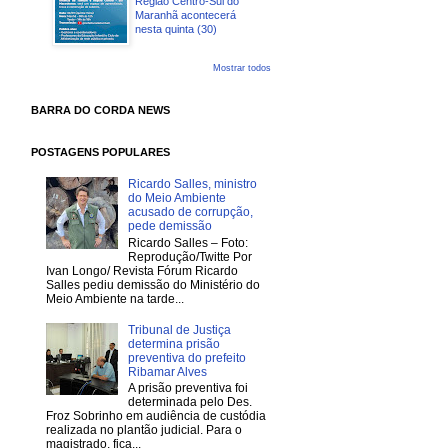
Região Centro-Sul do
Maranhã acontecerá
nesta quinta (30)
Mostrar todos
BARRA DO CORDA NEWS
POSTAGENS POPULARES
Ricardo Salles, ministro
do Meio Ambiente
acusado de corrupção,
pede demissão
Ricardo Salles – Foto:
Reprodução/Twitte Por
Ivan Longo/ Revista Fórum Ricardo
Salles pediu demissão do Ministério do
Meio Ambiente na tarde...
Tribunal de Justiça
determina prisão
preventiva do prefeito
Ribamar Alves
A prisão preventiva foi
determinada pelo Des.
Froz Sobrinho em audiência de custódia
realizada no plantão judicial. Para o
magistrado, fica...