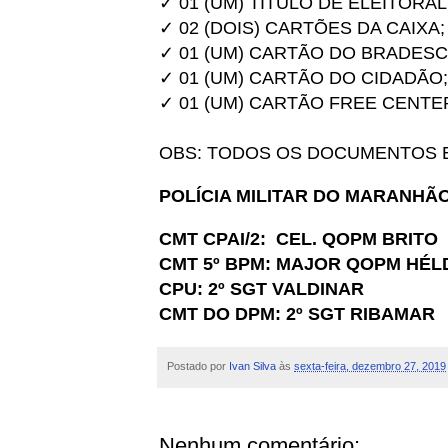
✓ 01 (UM) TÍTULO DE ELEITORAL
✓ 02 (DOIS) CARTÕES DA CAIXA;
✓ 01 (UM) CARTÃO DO BRADESC
✓ 01 (UM) CARTÃO DO CIDADÃO;
✓ 01 (UM) CARTÃO FREE CENTE
OBS: TODOS OS DOCUMENTOS E
POLÍCIA MILITAR DO MARANHÃ
CMT CPAI/2: CEL. QOPM BRITO
CMT 5º BPM: MAJOR QOPM HÉL
CPU: 2º SGT VALDINAR
CMT DO DPM: 2º SGT RIBAMAR
Postado por
Ivan Silva
às
sexta-feira, dezembro 27, 2019
Nenhum comentário: