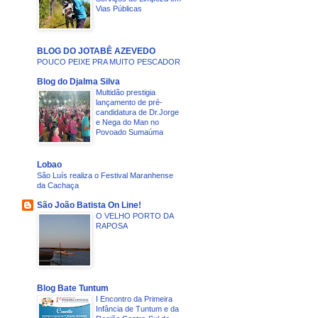
Vias Públicas
BLOG DO JOTABÊ AZEVEDO
POUCO PEIXE PRA MUITO PESCADOR
Blog do Djalma Silva
Multidão prestigia
lançamento de pré-
candidatura de Dr.Jorge
e Nega do Man no
Povoado Sumaúma
Lobao
São Luís realiza o Festival Maranhense
da Cachaça
São João Batista On Line!
O VELHO PORTO DA
RAPOSA
Blog Bate Tuntum
I Encontro da Primeira
Infância de Tuntum e da