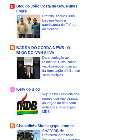
Blog do João Costa de Gov. Nunes
Freire
Prefeito Izaque Cirino
Declara Apoio a
candidatura de Fufuca
ao Senado
BARRA DO CORDA NEWS - O
BLOG DO IVAN SILVA
Da articulação ao
resultado: Hildo Rocha
viabiliza modernização
da iluminação pública em
30 municípios
Kelly do Blog
Veja a lista completa dos
nomes que vão disputar
as vagas de deputado
estadual e federal pelo
MDB
ChapadinhaSite.blogspot.com.br
CHAPADINHA |
Prefeitura Intensifica
Serviços de Limpeza em