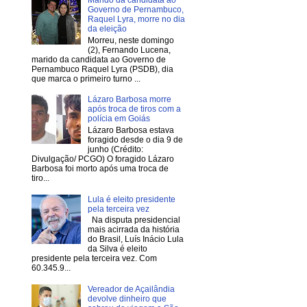
Marido da candidata ao
Governo de Pernambuco,
Raquel Lyra, morre no dia
da eleição
Morreu, neste domingo
(2), Fernando Lucena,
marido da candidata ao Governo de
Pernambuco Raquel Lyra (PSDB), dia
que marca o primeiro turno ...
Lázaro Barbosa morre
após troca de tiros com a
polícia em Goiás
Lázaro Barbosa estava
foragido desde o dia 9 de
junho (Crédito:
Divulgação/ PCGO) O foragido Lázaro
Barbosa foi morto após uma troca de
tiro...
Lula é eleito presidente
pela terceira vez
Na disputa presidencial
mais acirrada da história
do Brasil, Luís Inácio Lula
da Silva é eleito
presidente pela terceira vez. Com
60.345.9...
Vereador de Açailândia
devolve dinheiro que