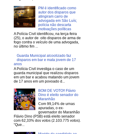
PM é identificado como
autor dos disparos que
atingiram carro de
advogada em São Luís;
polícia não descarta
motivações políticas
A Polícia Civil identificou, na terça-feira
(25), o autor de oito disparos de arma de
fogo contra o veículo de uma advogada,
no último fim ...
Guarda Municipal alcoolizado faz
disparos em bar e mata jovem de 17
anos
A Polícia Civil investiga o caso de um
guarda municipal que realizou disparos
em um bar e acabou matando um jovem
de 17 anos em um povoado d...
BOM DE VOTO!! Flávio
Dino é eleito senador do
Maranhão
Com 99,14% de urnas
apuradas, o ex-
governador do Maranhão
Flávio Dino (PSB) está eleito senador
com 62,33% dos votos (2.103.775 votos).
“Que...