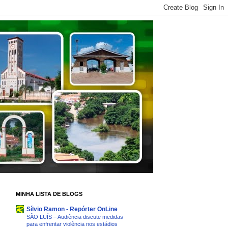
MINHA LISTA DE BLOGS
Sílvio Ramon - Repórter OnLine
SÃO LUÍS – Audiência discute medidas
para enfrentar violência nos estádios