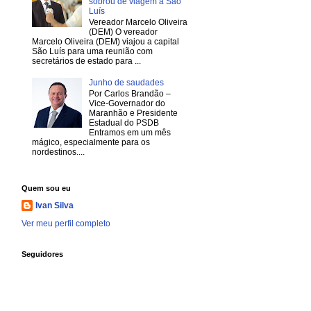
sobrou de viagem a São
Luís
Vereador Marcelo Oliveira
(DEM) O vereador
Marcelo Oliveira (DEM) viajou a capital
São Luís para uma reunião com
secretários de estado para ...
Junho de saudades
Por Carlos Brandão –
Vice-Governador do
Maranhão e Presidente
Estadual do PSDB
Entramos em um mês
mágico, especialmente para os
nordestinos....
Quem sou eu
Ivan Silva
Ver meu perfil completo
Seguidores