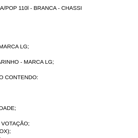
/POP 110l - BRANCA - CHASSI
 MARCA LG;
ARINHO - MARCA LG;
LSO CONTENDO:
IDADE;
 VOTAÇÃO;
OX);