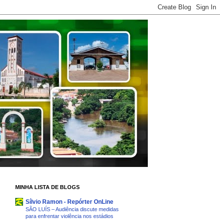
MINHA LISTA DE BLOGS
Sílvio Ramon - Repórter OnLine
SÃO LUÍS – Audiência discute medidas
para enfrentar violência nos estádios