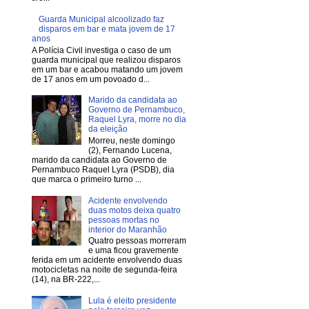
Guarda Municipal alcoolizado faz
disparos em bar e mata jovem de 17
anos
A Polícia Civil investiga o caso de um
guarda municipal que realizou disparos
em um bar e acabou matando um jovem
de 17 anos em um povoado d...
Marido da candidata ao
Governo de Pernambuco,
Raquel Lyra, morre no dia
da eleição
Morreu, neste domingo
(2), Fernando Lucena,
marido da candidata ao Governo de
Pernambuco Raquel Lyra (PSDB), dia
que marca o primeiro turno ...
Acidente envolvendo
duas motos deixa quatro
pessoas mortas no
interior do Maranhão
Quatro pessoas morreram
e uma ficou gravemente
ferida em um acidente envolvendo duas
motocicletas na noite de segunda-feira
(14), na BR-222,...
Lula é eleito presidente