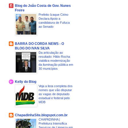
Blog do João Costa de Gov. Nunes
Freire
Prefeito Izaque Cirino
Declara Apoio a
candidatura de Fufuca
ao Senado
BARRA DO CORDA NEWS - O
BLOG DO IVAN SILVA
Da articulação ao
resultado: Hildo Rocha
viabiliza modernização
da iluminação pública em
30 municípios
Kelly do Blog
Veja a lista completa dos
nomes que vão disputar
as vagas de deputado
estadual e federal pelo
MDB
ChapadinhaSite.blogspot.com.br
CHAPADINHA |
Prefeitura Intensifica
Serviços de Limpeza em