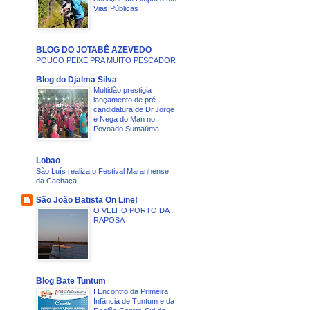
Vias Públicas
BLOG DO JOTABÊ AZEVEDO
POUCO PEIXE PRA MUITO PESCADOR
Blog do Djalma Silva
Multidão prestigia
lançamento de pré-
candidatura de Dr.Jorge
e Nega do Man no
Povoado Sumaúma
Lobao
São Luís realiza o Festival Maranhense
da Cachaça
São João Batista On Line!
O VELHO PORTO DA
RAPOSA
Blog Bate Tuntum
I Encontro da Primeira
Infância de Tuntum e da