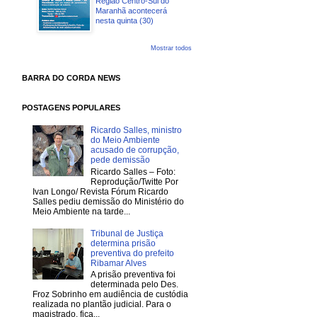
Região Centro-Sul do
Maranhã acontecerá
nesta quinta (30)
Mostrar todos
BARRA DO CORDA NEWS
POSTAGENS POPULARES
Ricardo Salles, ministro
do Meio Ambiente
acusado de corrupção,
pede demissão
Ricardo Salles – Foto:
Reprodução/Twitte Por
Ivan Longo/ Revista Fórum Ricardo
Salles pediu demissão do Ministério do
Meio Ambiente na tarde...
Tribunal de Justiça
determina prisão
preventiva do prefeito
Ribamar Alves
A prisão preventiva foi
determinada pelo Des.
Froz Sobrinho em audiência de custódia
realizada no plantão judicial. Para o
magistrado, fica...