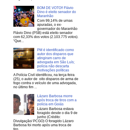
BOM DE VOTO!! Flávio
Dino é eleito senador do
Maranhão
Com 99,14% de urnas
apuradas, o ex-
governador do Maranhão
Flávio Dino (PSB) está eleito senador
com 62,33% dos votos (2.103.775 votos).
“Que...
PM é identificado como
autor dos disparos que
atingiram carro de
advogada em São Luís;
polícia não descarta
motivações políticas
A Polícia Civil identificou, na terça-feira
(25), o autor de oito disparos de arma de
fogo contra o veículo de uma advogada,
no último fim ...
Lázaro Barbosa morre
após troca de tiros com a
polícia em Goiás
Lázaro Barbosa estava
foragido desde o dia 9 de
junho (Crédito:
Divulgação/ PCGO) O foragido Lázaro
Barbosa foi morto após uma troca de
tiro...