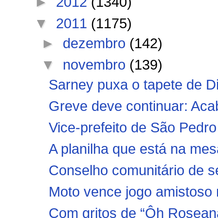
►
2012
(1340)
▼
2011
(1175)
►
dezembro
(142)
▼
novembro
(139)
Sarney puxa o tapete de D
Greve deve continuar: Acab
Vice-prefeito de São Pedro
A planilha que está na me
Conselho comunitário de 
Moto vence jogo amistoso 
Com gritos de “Ôh Rosean