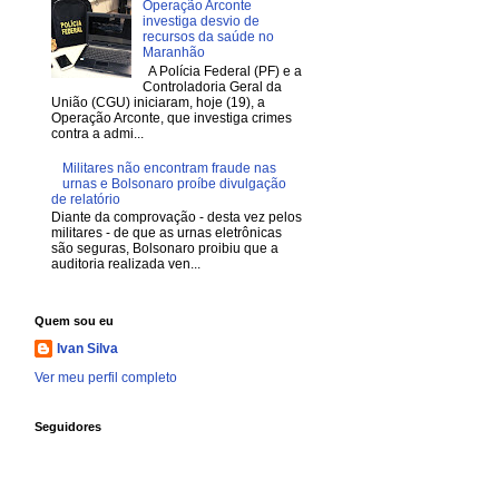
Operação Arconte
investiga desvio de
recursos da saúde no
Maranhão
A Polícia Federal (PF) e a
Controladoria Geral da
União (CGU) iniciaram, hoje (19), a
Operação Arconte, que investiga crimes
contra a admi...
Militares não encontram fraude nas
urnas e Bolsonaro proíbe divulgação
de relatório
Diante da comprovação - desta vez pelos
militares - de que as urnas eletrônicas
são seguras, Bolsonaro proibiu que a
auditoria realizada ven...
Quem sou eu
Ivan Silva
Ver meu perfil completo
Seguidores