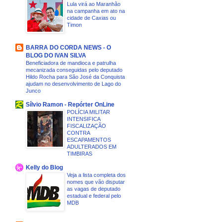
Lula virá ao Maranhão
na campanha em ato na
cidade de Caxias ou
Timon
BARRA DO CORDA NEWS - O
BLOG DO IVAN SILVA
Beneficiadora de mandioca e patrulha
mecanizada conseguidas pelo deputado
Hildo Rocha para São José da Conquista
ajudam no desenvolvimento de Lago do
Junco
Sílvio Ramon - Repórter OnLine
POLÍCIA MILITAR
INTENSIFICA
FISCALIZAÇÃO
CONTRA
ESCAPAMENTOS
ADULTERADOS EM
TIMBIRAS
Kelly do Blog
Veja a lista completa dos
nomes que vão disputar
as vagas de deputado
estadual e federal pelo
MDB