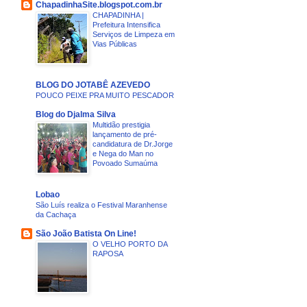
ChapadinhaSite.blogspot.com.br
CHAPADINHA |
Prefeitura Intensifica
Serviços de Limpeza em
Vias Públicas
BLOG DO JOTABÊ AZEVEDO
POUCO PEIXE PRA MUITO PESCADOR
Blog do Djalma Silva
Multidão prestigia
lançamento de pré-
candidatura de Dr.Jorge
e Nega do Man no
Povoado Sumaúma
Lobao
São Luís realiza o Festival Maranhense
da Cachaça
São João Batista On Line!
O VELHO PORTO DA
RAPOSA