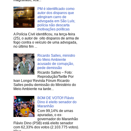
PM é identificado como
autor dos disparos que
atingiram carro de
advogada em São Luís;
polícia não descarta
motivações políticas
A Polícia Civil identificou, na terça-feira
(25), o autor de oito disparos de arma de
fogo contra o veículo de uma advogada,
no último fim ...
Ricardo Salles, ministro
do Meio Ambiente
acusado de corrupção,
pede demissão
Ricardo Salles – Foto:
Reprodução/Twitte Por
Ivan Longo/ Revista Fórum Ricardo
Salles pediu demissão do Ministério do
Meio Ambiente na tarde...
BOM DE VOTO!! Flávio
Dino é eleito senador do
Maranhão
Com 99,14% de urnas
apuradas, o ex-
governador do Maranhão
Flávio Dino (PSB) está eleito senador
com 62,33% dos votos (2.103.775 votos).