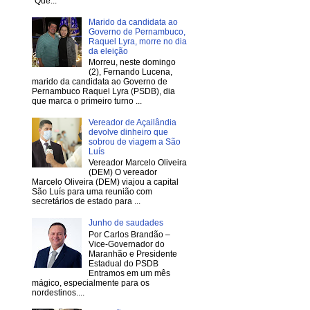
“Que...
Marido da candidata ao
Governo de Pernambuco,
Raquel Lyra, morre no dia
da eleição
Morreu, neste domingo
(2), Fernando Lucena,
marido da candidata ao Governo de
Pernambuco Raquel Lyra (PSDB), dia
que marca o primeiro turno ...
Vereador de Açailândia
devolve dinheiro que
sobrou de viagem a São
Luís
Vereador Marcelo Oliveira
(DEM) O vereador
Marcelo Oliveira (DEM) viajou a capital
São Luís para uma reunião com
secretários de estado para ...
Junho de saudades
Por Carlos Brandão –
Vice-Governador do
Maranhão e Presidente
Estadual do PSDB
Entramos em um mês
mágico, especialmente para os
nordestinos....