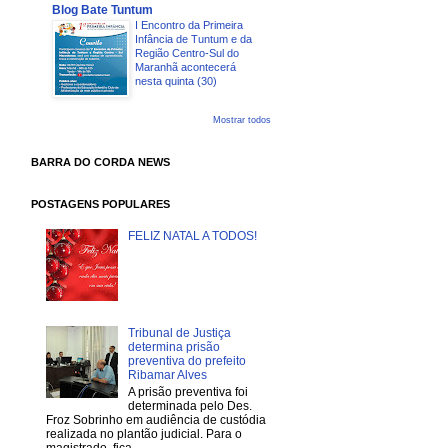
Blog Bate Tuntum
I Encontro da Primeira
Infância de Tuntum e da
Região Centro-Sul do
Maranhã acontecerá
nesta quinta (30)
Mostrar todos
BARRA DO CORDA NEWS
POSTAGENS POPULARES
FELIZ NATAL A TODOS!
Tribunal de Justiça
determina prisão
preventiva do prefeito
Ribamar Alves
A prisão preventiva foi
determinada pelo Des.
Froz Sobrinho em audiência de custódia
realizada no plantão judicial. Para o
magistrado, fica...