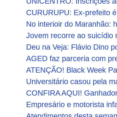
UNICENTRO: Inscrições abe
CURURUPU: Ex-prefeito é pr
No interioir do Maranhão: 
Jovem recorre ao suicídio n
Deu na Veja: Flávio Dino p
AGED faz parceria com pref
ATENÇÃO! Black Week Par
Universitário casou pela ma
CONFIRA AQUI! Ganhadores
Empresário e motorista inf
Atendimentos desta semana 