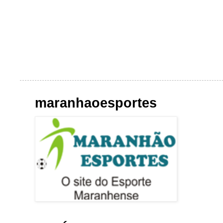
maranhaoesportes