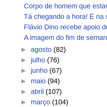
Corpo de homem que estav
Tá chegando a hora! É na se
Flávio Dino recebe apoio d
A imagem do fim de seman
►
agosto
(82)
►
julho
(76)
►
junho
(67)
►
maio
(94)
►
abril
(107)
►
março
(104)